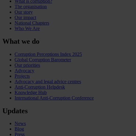
What is corruption?
The organisation
Our story
Our impact
National Chapters
Who We Are
What we do
Corruption Perceptions Index 2025
Global Corruption Barometer
Our priorities
Advocacy
Projects
Advocacy and legal advice centres
Anti-Corruption Helpdesk
Knowledge Hub
International Anti-Corruption Conference
Updates
News
Blog
Press