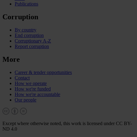
Publications
Corruption
By country
End corruption
Corruptionary A-Z
Report corruption
More
Career & tender opportunities
Contact
How we operate
How we're funded
How we're accountable
Our people
Except where otherwise noted, this work is licensed under CC BY-
ND 4.0