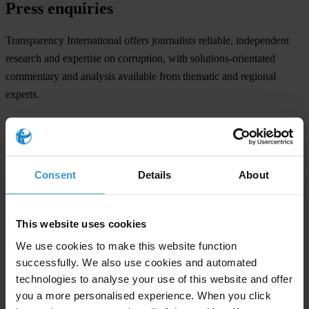
Press enquiries
Transparency International offers journalists reliable, independent
research and expertise on corruption, with solutions-orientated
commentary and analysis available from thematic and regional
experts.
Translations
Translations for many of our press releases can be found on our
Consent
Details
About
Cision Newsroom
.
Press contacts
This website uses cookies
Transparency International Secretariat, Berlin
We use cookies to make this website function
Telephone: +49 (0) 30 34 38 20 666
successfully. We also use cookies and automated
Email:
press@transparency.org
technologies to analyse your use of this website and offer
you a more personalised experience. When you click
Transparency International EU, Brussels