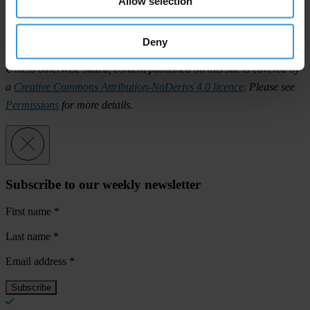
Allow selection
Corruption Perceptions Index global map 2019
Corruption Perceptions Index global map with results table
Deny
Unless otherwise stated, content published on this site is covered by
a
Creative Commons Attribution-NoDerivs 4.0 licence
. Please see
Permissions
for more details.
Subscribe to our weekly newsletter
First name
*
Last name
*
Email address
*