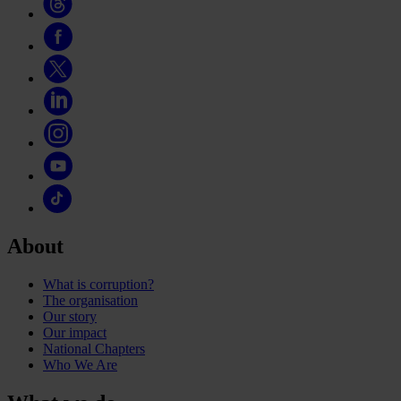
About
What is corruption?
The organisation
Our story
Our impact
National Chapters
Who We Are