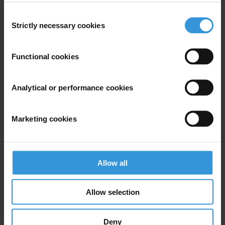
prevenção e combate à corrupção e abuso de poder.
Consent
Strictly necessary cookies
Selection
Functional cookies
Subscribe to our weekly newsletter
First name
*
Analytical or performance cookies
Last name
*
Marketing cookies
Email address
*
Allow all
View our
Privacy Policy
.
Allow selection
Deny