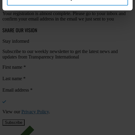
Your registration is almost complete. Please go to your inbox and
confirm your email address in the email we just sent to you
SHARE OUR VISION
Stay informed
Subscribe to our weekly newsletter to get the latest news and
updates from Transparency International
First name
*
Last name
*
Email address
*
View our
Privacy Policy
.