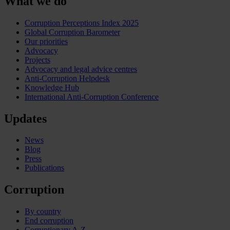
What we do
Corruption Perceptions Index 2025
Global Corruption Barometer
Our priorities
Advocacy
Projects
Advocacy and legal advice centres
Anti-Corruption Helpdesk
Knowledge Hub
International Anti-Corruption Conference
Updates
News
Blog
Press
Publications
Corruption
By country
End corruption
Corruptionary A-Z