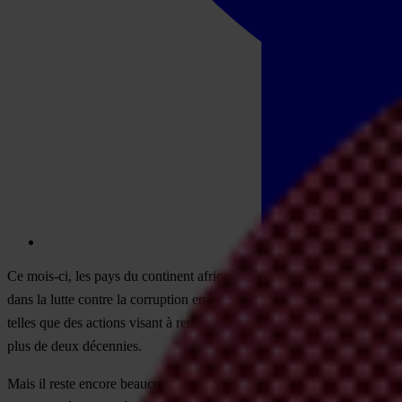
Ce
mo
is-ci,
l
es
p
ays
du
con
tinent
af
ricain
cél
èbrent
la
ne
uvième
Jo
urn
d
ans
la
l
utte
co
ntre
la
cor
ruption
en
Af
rique
et le
tr
avail
cons
idérable
te
lles
q
ue
d
es
ac
tions
vi
sant
à
ren
forcer
la
dém
ocratie,
la
b
onne
gou
ve
p
lus
de
d
eux
déc
ennies.
M
ais
il
r
este
en
core
be
aucoup
à
fa
ire.
S
ous
l'i
mpulsion
de
s
es
28
se
cti