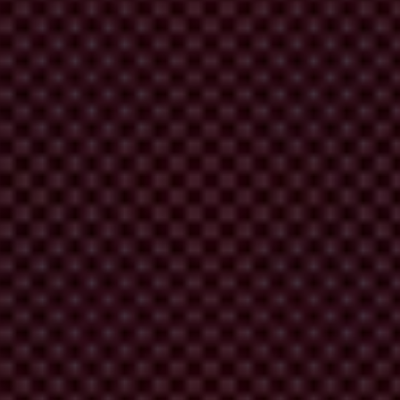
tante
de
rec
onnaître
à la
f
ois
l
es
pr
ogrès
ré
alisés
p
ar
de
no
mbreux
p
ays
ays
a
fin
de
me
ttre
en
p
lace
d
es
me
sures
de
l
utte
co
ntre
la
cor
ruption,
ne
con
vention
s
ur
la
pré
vention
et la
l
utte
co
ntre
la
cor
ruption
il y a
iller
à la
pro
tection
d
es
dr
oits
d
es
com
munautés
l
es
p
lus
vul
nérables
et