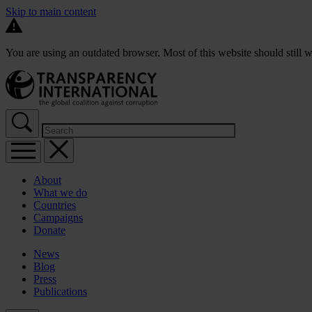
Skip to main content
You are using an outdated browser. Most of this website should still w
About
What we do
Countries
Campaigns
Donate
News
Blog
Press
Publications