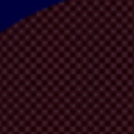
ée
afr
icaine
de
l
utte
co
ntre
la
cor
ruption.
C
eci
e
st
d
'une
oc
casion
imp
or
q
ui
r
este
à
acc
omplir.
L'
Union
afr
icaine
s
'est
en
gagée
à
ras
sembler
l
es
p
rnance
et
l'
État
de
dr
oit,
de
puis
q
ue
l
es
dir
igeants
afr
icains
o
nt
ad
opté
u
ons
afr
icaines,
Tran
sparency
Inte
rnational
ap
pelle
l'
Union
afr
icaine
à
ve