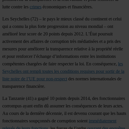
lutte contre les
crimes
économiques et financières.
Les
Seychelles
(72) – le pays le mieux classé du continent et celui
qui a connu la plus forte progression au niveau mondial – ont
amélioré leur score de 20 points depuis 2012. L’État poursuit
activement des affaires de corruption très médiatisées et a pris des
mesures pour améliorer la transparence relative à la propriété réelle
et pour renforcer l’échange d’informations entre les institutions
compétentes chargées de faire respecter la loi. En conséquence,
les
Seychelles ont rempli toutes les conditions requises pour sortir de la
liste noire de l’UE pour non-respect
des normes internationales de
transparence financière.
La
Tanzanie
(41) a gagné 10 points depuis 2014, des fonctionnaires
corrompus ayant enfin dû assumer les conséquences de leurs actes.
Au cours de la dernière décennie, il est devenu courant que les hauts
fonctionnaires soupçonnés de corruption soient
immédiatement
relevés de leurs fonctions
, les forces de l’ordre
ouvrant des enquêtes
.