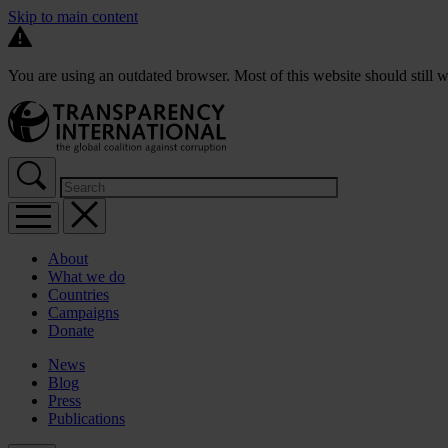
Skip to main content
You are using an outdated browser. Most of this website should still w
About
What we do
Countries
Campaigns
Donate
News
Blog
Press
Publications