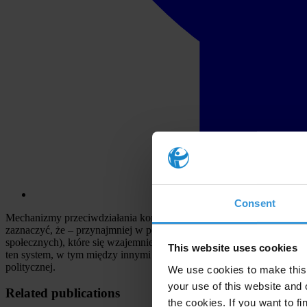
Consent
Mechanizmy przeciwdziałania korupcji w danym kraju, w myśl koncepc
zaznaczyć, że – przynajmniej w polskich warunkach – jest on bardzi
społecznych), które się wzajemnie funkcjonalnie uzupełniają. Nasze
This website uses cookies
ten system, w tym między innymi władzy ustawodawczej, władzy wyk
politycznej.
We use cookies to make this 
your use of this website and 
Related publications
the cookies. If you want to fi