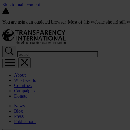
Skip to main content
You are using an outdated browser. Most of this website should still w
About
What we do
Countries
Campaigns
Donate
News
Blog
Press
Publications