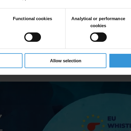
Functional cookies
Analytical or performance
cookies
and (executive summary)
Allow selection