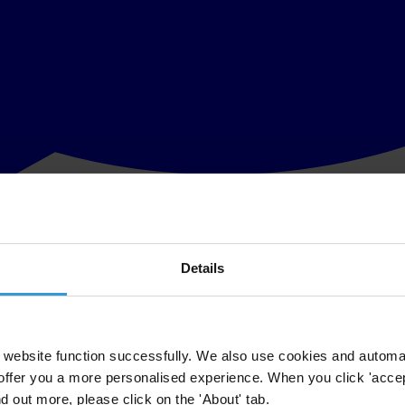
Details
ji Transparency International, powinny tworzyć spójny system rzeteln
ej czymś w rodzaju Świętego Graala niż systemem sensu stricto, a wię
j ocenie podlegała więc przede wszystkim jakość funkcjonowania trzyn
onawczej, organów ścigania czy organizacji pozarządowych, oraz ogó
website function successfully. We also use cookies and automa
offer you a more personalised experience. When you click 'accept
nd out more, please click on the 'About' tab.