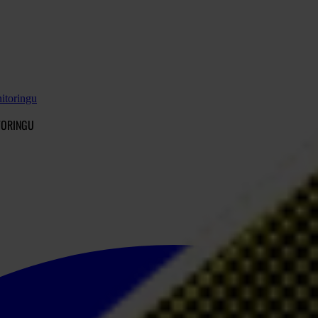
itoringu
TORINGU