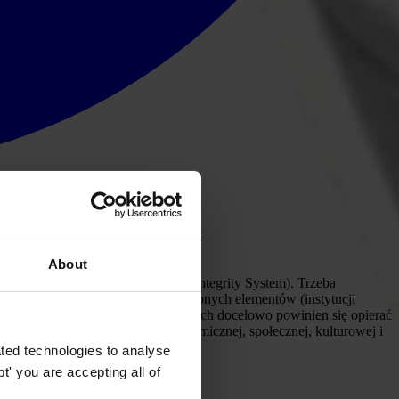
About
ości życia publicznego (National Integrity System). Trzeba
c względnie spójnym zbiorem połączonych elementów (instytucji
astu podstawowych filarów, na których docelowo powinien się opierać
lnych uwarunkowań natury ekonomicznej, społecznej, kulturowej i
ted technologies to analyse
' you are accepting all of