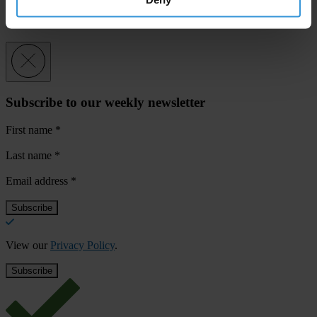
2012_NIS_Paraguay_ES
Subscribe to our weekly newsletter
First name
*
Last name
*
Email address
*
View our
Privacy Policy
.