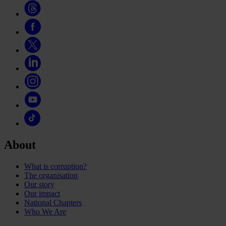
About
What is corruption?
The organisation
Our story
Our impact
National Chapters
Who We Are