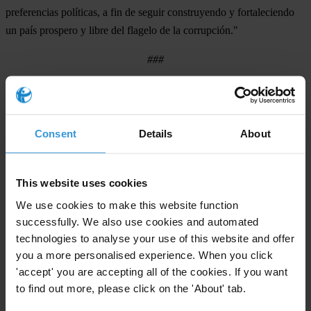
preferencias políticas, a fin de seguir construyendo y fortaleciendo
un país prospero y libre del flagelo de la corrupción."
###
Transparency International es la organización de la sociedad civil
que lidera la lucha contra la corrupción
Consent
Details
About
Nota para los editores:
La Evaluación del Sistema Nacional de
Integridad registra la eficacia para combatir la corrupción de las
principales instituciones y actores que conforman un estado. Esto
This website uses cookies
incluye todas las ramas de gobierno, los medios de comunicación,
We use cookies to make this website function
los sectores público y privado y la sociedad civil. Mediante un
successfully. We also use cookies and automated
detallado análisis de los esfuerzos nacionales para eliminar la
technologies to analyse your use of this website and offer
corrupción, la evaluación provee un marco analítico que
you a more personalised experience. When you click
organizaciones y ciudadanos pueden utilizar para entender y
'accept' you are accepting all of the cookies. If you want
visualizar mejor tanto las vulnerabilidades de un país hacia la
to find out more, please click on the 'About' tab.
corrupción, como la efectividad de los esfuerzos anticorrupción