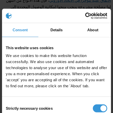
الاتفاق عليه مؤخراً في الاتحاد الأوروبي
، فإن هذه الأنواع من المهن
لها مصلحة مشروعة ويجب منحها إمكانية الوصول المحددة إلى
جانب السلطات المعنية.
يتفاوت هذا الوصول بشكل كبير بين الدول التي خضعت للتقييم.
Consent
Details
About
الجزائر والمغرب وتونس هي الدول الوحيدة التي تحدد بوضوح
الجهات التي يحق لها الوصول إلى سجلاتهما، مما يضمن حصولها على
المعلومات عند الحاجة - وقد أنشأت هذه البلدان الثلاثة سجلات
This website uses cookies
مركزية، مما يعني جمع جميع البيانات في مكان واحد. وتذهب
We use cookies to make this website function
الجزائر إلى أبعد من ذلك بمنحها حق الوصول العام وتحديد إطار
successfully. We also use cookies and automated
زمني للاستجابة السريعة للسلطات. في دول أخرى، يكون الوضع
technologies to analyse your use of this website and offer
أقل وضوحاً: مصر وليبيا والأردن تسمح "للجهات المختصة"
you a more personalised experience. When you click
بالوصول، ولكنها لا تحددها، مما قد يهدد قدرتها على الحصول على
'accept' you are accepting all of the cookies. If you want
المعلومات بسرعة. أما في لبنان، فإن النظام اللامركزي يعني
to find out more, please click on the 'About' tab.
الاحتفاظ بالمعلومات في السجلات التجارية الإقليمية، مما يجعل
الوصول أكثر تعقيداَ.
Consent
من حيث جودة المعلومات، تتصدر الجزائر والمغرب مجدداً المشهدَ
Strictly necessary cookies
Selection