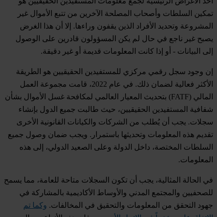
أحد الأغراض الرئيسية لجمع معلومات المستفيدين الحقيقيين هو
تمكين السلطات وأصحاب المصلحة الآخرين من تتبع الأموال غير
المشروعة وتحديد الأفراد الذين يقفون وراءها. إلا أن هذا الغرض
يصبح غير ناجع في حال لم يكن المسؤولون قادرين على الوصول
إلى البيانات - أو إذا كانت المعلومات قديمة أو غير دقيقة.
إن وجود سجل رقمي مركزي للمستفيدين الحقيقيين هو الطريقة
الأكثر فعالية لضمان ذلك. في عام 2022، قامت مجموعة العمل
المالي (FATF) بتحديث المعيار العالمي لمكافحة غسل الأموال بشأن
شفافية المستفيدين الحقيقيين، حيث طالبت جميع الدول بإنشاء
سجلات. يجب أن يُطلب من الشركات والكيانات القانونية الأخرى
تقديم هذه المعلومات وتحديثها باستمرار. ويجب ضمان وصول جميع
السلطات المختصة، داخل الدولة وعلى الصعيد الدولي، إلى هذه
المعلومات.
في الحالة المثالية، يجب أن تكون السجلات متاحة للعامة، مما يسمح
للصحفيين والمجتمع المدني والأوساط الأكاديمية بالمشاركة في
جهود التحقق من المعلومات والتحقيق في المخالفات.
وكما تم