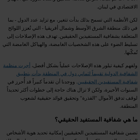
الاقتصادي في لبنان.
لكن الأنظمة التي تسمح بذلك بدأت تتغير، مع تزايد عدد الدول - بما
في ذلك منطقة الشرق الأوسط وشمال أفريقيا - التي تُعزز اللوائح
المتعلقة بشفافية المستفيدين الحقيقين. تهدف هذه الإصلاحات إلى
تسليط الضوء على هذه الشخصيات الغامضة، والهياكل الغامضة التي
تُمكّنها.
ولفهم كيفية تبلور هذه الإصلاحات عملياً بشكل أفضل،
أجرت منظمة
الشفافية الدولية تقييماً لثماني دول في المنطقة بدأت بتطبيق
شفافية المستفيدين الحقيقيين
. ووجدنا أن تقدماً كبيراً قد أُحرز في
السنوات الأخيرة، ولكن لا تزال هناك حاجة إلى خطوات أكثر تحديداً
لوقف تدفق الأموال "القذرة" وتحقيق فوائد حقيقية لشعوب
المنطقة.
ما هي شفافية المستفيد الحقيقي؟
تضمن شفافية المستفيدين الحقيقيين إمكانية تحديد هوية الأشخاص