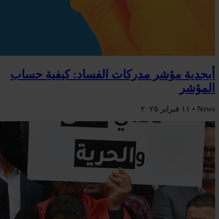
أبجدية مؤشر مدركات الفساد: كيفية حساب
المؤشر
News •
١١ فبراير ٢٠٢٥