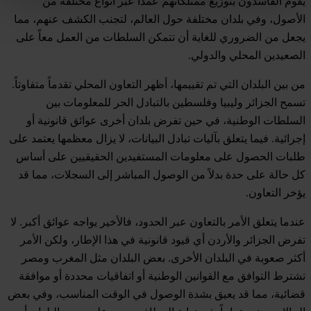
يقوم الفاسدون بتوزيع ممتلكاتهم عمداً عبر أنواع مختلفة من
الأصول، وفي بلدان مختلفة حول العالم، لتجنب الكشف عنهم، مما
يجعل من الضروري للغاية أن تتمكن السلطات من العمل معاً على
الصعيدين المحلي والدولي.
من بين البلدان التي تم تقييمها، أظهر التعاون المحلي تقدماً متفاوتاً.
تسمح الجزائر وليبيا وفلسطين بالتبادل الحر للمعلومات بين
السلطات الوطنية، في حين تفرض بلدان أخرى عوائق قانونية أو
إجرائية. فيما يتعلق بآليات تبادل البيانات، لا يزال معظمها يعتمد على
طلبات الحصول على معلومات المستفيدين الحقيقيين على أساس
كل حالة على حدة بدلاً من الوصول المباشر إلى السجلات، مما قد
يؤخر التعاون.
عندما يتعلق الأمر بالتعاون عبر الحدود، فالأخير يواجه عوائق أكبر. لا
تفرض الجزائر والأردن أي قيود قانونية في هذا الإطار، ولكن الأمر
أكثر صعوبة في البلدان الأخرى. بعض البلدان مثل المغرب ومصر
تشترط التوافق مع القوانين الوطنية أو اتفاقيات محددة أو موافقة
قضائية، مما قد يعيق بشدة الوصول في الوقت المناسب، وفي بعض