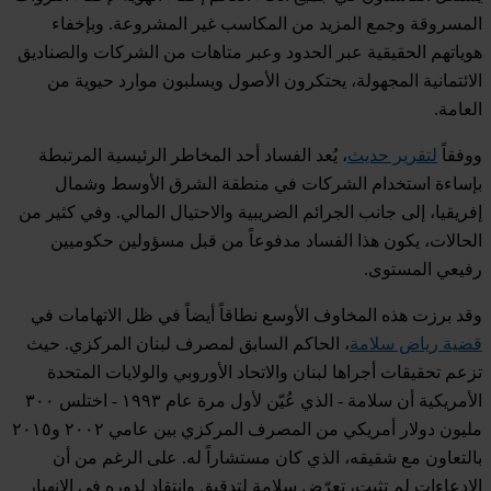
المسروقة وجمع المزيد من المكاسب غير المشروعة. وبإخفاء
هوياتهم الحقيقية عبر الحدود وعبر متاهات من الشركات والصناديق
الائتمانية المجهولة، يحتكرون الأصول ويسلبون موارد حيوية من
العامة.
ووفقاً
لتقرير حديث
، يُعد الفساد أحد المخاطر الرئيسية المرتبطة
بإساءة استخدام الشركات في منطقة الشرق الأوسط وشمال
إفريقيا، إلى جانب الجرائم الضريبية والاحتيال المالي. وفي كثير من
الحالات، يكون هذا الفساد مدفوعاً من قبل مسؤولين حكوميين
رفيعي المستوى.
وقد برزت هذه المخاوف الأوسع نطاقاً أيضاً في ظل الاتهامات في
قضية رياض سلامة
، الحاكم السابق لمصرف لبنان المركزي. حيث
تزعم تحقيقات أجراها لبنان والاتحاد الأوروبي والولايات المتحدة
الأمريكية أن سلامة - الذي عُيّن لأول مرة عام ١٩٩٣ - اختلس ٣٠٠
مليون دولار أمريكي من المصرف المركزي بين عامي ٢٠٠٢ و٢٠١٥
بالتعاون مع شقيقه، الذي كان مستشاراً له. على الرغم من أن
الادعاءات لم تثبت، تعرّض سلامة لتدقيق وانتقاد لدوره في الانهيار