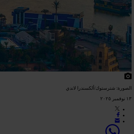
الصورة: شترستوك/ألكسندرا لاندي
١٣ نوفمبر ٢٠٢٥