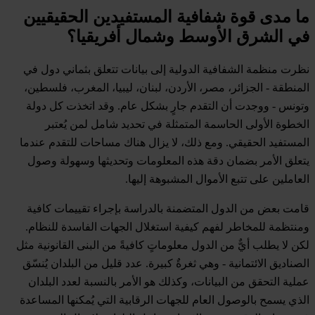
ما مدى قوة شفافية المستفيدين الحقيقيين
في الشرق الأوسط وشمال أفريقيا؟
نظرت منظمة الشفافية الدولية إلى بيانات تتعلق بثماني دول في
المنطقة - الجزائر، مصر، الأردن، لبنان، ليبيا، المغرب، فلسطين،
وتونس - ووجدت أن التقدم جارٍ بشكل عام. وقد اتخذت كل دولة
الخطوة الأولى الحاسمة المتمثلة في تحديد شامل لمن يُعتبر
المستفيد الحقيقي. ومع ذلك، لا يزال هناك مساحات للتقدم عندما
يتعلق الأمر بضمان دقة هذه المعلومات وتحديثها وسهولة وصول
العاملين على تتبع الأموال المشبوهة إليها.
قامت بعض من الدول المتضمنة بالدراسة بإجراء تقييمات كافية
ومنتظمة للمخاطر لفهم كيفية استغلال الجهات الفاسدة للنظام.
لكن لا يطلب أيٌّ من الدول معلوماتٍ كافيةً من البنى القانونية مثل
الصناديق الائتمانية - وهي ثغرةٌ كبيرة. عدد قليل من البلدان يُنسّق
عملية التحقق من البيانات، وكذلك هو الأمر بالنسبة لعدد البلدان
الذي يسمح بالوصول العام للجهات الرقابية التي يُمكنها المساعدة