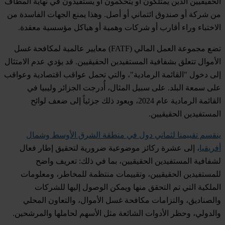
الحقيقيين الذين يمتلكون أو يتحكمون أو يستفيدون في نهاية المطاف
من شركة أو صندوق ائتماني أو أصل. وهذا يمنع الجهات الفاسدة من
الاختباء وراء أقارب أو شركات وهمية أو هياكل مؤسسية معقدة.
تضع مجموعة العمل المالي (FATF) معايير عالمية لمكافحة غسل
الأموال تتعلق بشفافية المستفيدين الحقيقيين. قد يؤدي عدم الامتثال
إلى دخول "القائمة الرمادية"، والتي تحمل عواقب اقتصادية وعواقب
على سمعة البلد. على سبيل المثال، أُدرجت الجزائر وليبيا في
القائمة الرمادية عام 2024، ويعود ذلك جزئياً إلى ضعف لوائح
المستفيدين الحقيقيين.
ينقسم تقييمنا لثماني دول في منطقة الشرق الأوسط وشمال
أفريقيا
، إلى عشرة ركائز موضوعية ضرورية لتحقيق إطار فعال
لشفافية المستفيدين الحقيقيين، بما في ذلك: تعريف واضح
للمستفيدين الحقيقيين، وتقييمات منتظمة للمخاطر، ومعلومات
الملكية التي تم التحقق منها ويمكن الوصول إليها للشركات
والصناديق، والتزامات مكافحة غسل الأموال، والتعاون المحلي
والدولي، وحظر الأدوات الشائعة مثل الأسهم لحاملها والمرشحين.