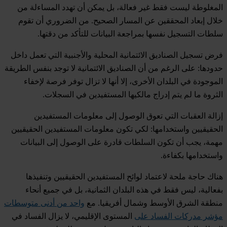
المغلوطة ليست فقط غير فعالة، بل يمكن أن تهدد المساءلة من
خلال إبعاد المحققين عن المسار الصحيح. من الضروري أن تقوم
سلطات التسجيل نفسها بمراجعة البيانات للتأكد من دقتها.
فرض تسجيل الصناديق الائتمانية المحلية والأجنبية التي تعمل داخل
حدودها
:
على الرغم من أن الصناديق الائتمانية لا توجد بنفس الطريقة
الموجودة في البلدان الأخرى، إلا أنها لا تزال توفر فرصة لإخفاء
الثروة ما لم يتم إدراج مالكيها المستفيدين في السجلات.
إزالة العقبات التي تعوق الوصول إلى معلومات المستفيدين
الحقيقيين واستخدامها
:
لكي تكون معلومات المستفيدين الحقيقيين
مهمة، يجب أن تكون السلطات قادرة على الوصول إلى البيانات
واستخدامها بكفاءة.
هناك حاجة ملحة لاعتماد لوائح المستفيدين الحقيقيين وتنفيذها
بفعالية، ليس فقط في هذه البلدان الثمانية، بل في جميع أنحاء
منطقة الشرق الأوسط وشمال أفريقيا. مع
واحد من أدنى متوسطات
مؤشر مدركات الفساد على
المستوى الإقليمي، لا يزال الفساد في