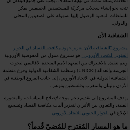
الحالات يمنعه تماماً. في نهاية المطاف، يجب على جميع البلدان أن
تتجه نحو إنشاء سجلات مركزيّة للمستفيدين الحقيقيين يمكن
للسلطات المعنية الوصول إليها بسهولة على الصعيدين المحلي
والدولي.
الشفافية الآن
مشروع "الشفافية الآن: تعزيز جهود مكافحة الفساد في الجوار
الجنوبي للاتحاد الأوروبي"
هو مشروع ممول من المفوضية الأوروبية
ويتم تنفيذه بالاشتراك بين المعهد الأمم المتحدة الأقاليمي لبحوث
الجريمة والعدالة (UNICRI) ومنظمة الشفافية الدولية وفرع منظمة
الشفافية الدولية في الاتحاد الأوروبي، إلى جانب الفروع الوطنية في
الأردن ولبنان والمغرب وفلسطين وتونس.
يهدف المشروع إلى تقديم دعم موجه لإصلاح السياسات، والمشورة
الفنية، والتعاون بين الأقران لتعزيز آليات مكافحة الفساد وتشجيع
الإبلاغ في
الجوار الجنوبي للاتحاد الأوروبي
.
ما هو المسار المُقترح للمُضيّ قُدماً؟