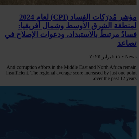
مؤشر مُدرَكات الفساد (CPI) لعام 2024
لمنطقة الشرق الأوسط وشمال أفريقيا:
فسادٌ مرتبطٌ بالاستبداد، ودعوات الإصلاح في
تصاعد
News •
١١ فبراير ٢٠٢٥
Anti-corruption efforts in the Middle East and North Africa remain
insufficient. The regional average score increased by just one point
over the past 12 years.