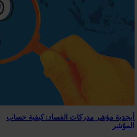
أبجدية مؤشر مدركات الفساد: كيفية حساب
المؤشر