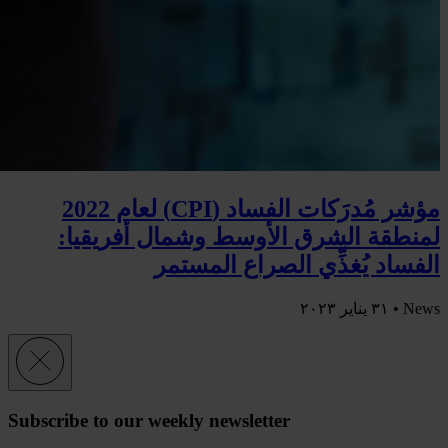
مؤشر مُدرَكات الفساد (CPI) لعام 2022
لمنطقة الشرق الأوسط وشمال أفريقيا:
الفساد يُغذِّي الصراع المستمر
News •
٣١ يناير ٢٠٢٣
Subscribe to our weekly newsletter