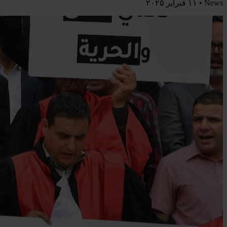
News •
١١ فبراير ٢٠٢٥