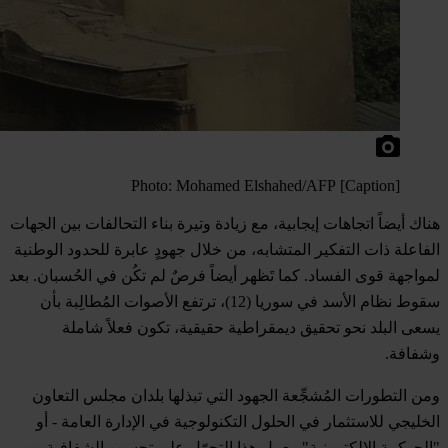
[Caption] Photo: Mohamed Elshahed/AFP
هناك أيضاً اتجاهات إيجابية، مع زيادة وتيرة بناء التحالفات بين الجهات
الفاعلة ذات التفكير المتشابه، من خلال جهودٍ عابرة للحدود الوطنية
لمواجهة قوى الفساد. كما تَظهر أيضاً فرصٌ لم تكُن في الحُسبان. بعد
سقوط نظام الأسد في سوريا (12)، ترتفع الأصوات المُطالِبة بأن
يسعى البلد نحو تحقيق ديمقراطية حقيقية، تكون فعلاً شاملة
وشفافة.
ومن التطورات المُشجِّعة الجهود التي تبذلها بلدان مجلس التعاون
الخليجي للاستثمار في الحلول التكنولوجية في الإدارة العامة - أو
"الحوكمة الإلكترونية". يعمل هذا التحوّل على تحسين الشفافية،