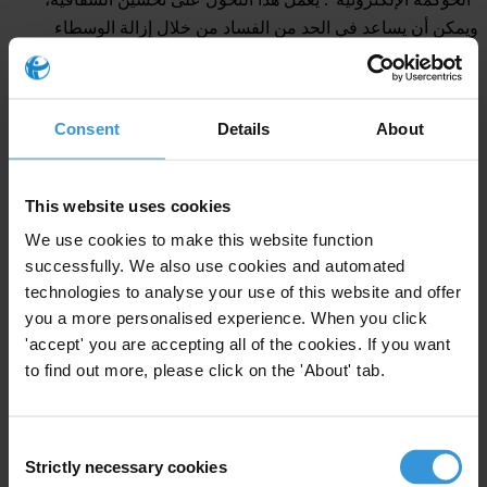
ويمكن أن يساعد في الحد من الفساد من خلال إزالة الوسطاء
والمُيسِّرين. على سبيل المثال، تُقلِّل المشتريات الإلكترونية من
فرص الممارسات الفاسدة مثل الرشوة في وضع الميزانية
واستخدام الأموال العامة. يوفّر هذا الاتجاه للمواطنين فرص الوصول
Consent
Details
About
إلى المزيد من البيانات من خلال الرقمنة، ما يمكّنهم من تحديد
ممارسات الفساد بسهولة أكبر، ولكنه يخلق أيضًا الحاجة إلى حماية
الخصوصية الشخصية. يمكن ملاحظة التقدم الأبرز في مجال رقمنة
This website uses cookies
الخدمات على وجه التحديد في الإمارات العربية المتحدة (68)
We use cookies to make this website function
والمملكة العربية السعودية (59) والتي ارتفعت درجتها 10 نقاط منذ
successfully. We also use cookies and automated
عام 2019.
technologies to analyse your use of this website and offer
you a more personalised experience. When you click
تبني الإمارات العربية المتحدة على البرامج الاستراتيجية السابقة من
'accept' you are accepting all of the cookies. If you want
خلال "استراتيجية الحكومة الرقمية لدولة الإمارات العربية المتحدة
to find out more, please click on the 'About' tab.
لعام 2025"، والتي صُمِّمت لدعم إدماج الجوانب الرقمية في
الاستراتيجيات الحكومية الشاملة. تتضمن مقاييس النجاح لهذه
الاستراتيجية الشموليةَ ورضا المستخدم، وتهدف إلى جسر الفجوة
Consent
Strictly necessary cookies
الرقمية للمساعدة في الحد من عدم المساواة بين المواطنين. في
Selection