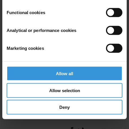
المملكة العربية السعودية، حدّدت برامج مثل "رؤية السعودية 2030"
وبرنامج التحول الوطني ذي الصلة أهدافًا لتحسين الرقمنة من أجل
Functional cookies
تعزيز كفاءة وشفافية الخدمات الحكومية وإمكانية الوصول إليها.
الدول التي تراجعت بشكل كبير
Analytical or performance cookies
Please
accept marketing cookies
to view this content.
Marketing cookies
Allow all
Allow selection
Deny