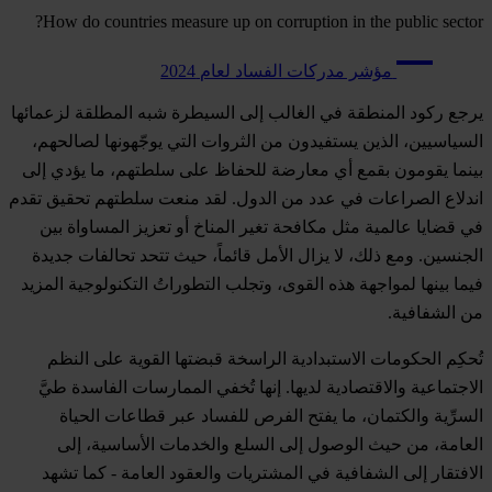
How do countries measure up on corruption in the public sector?
مؤشر مدركات الفساد لعام 2024
يرجع ركود المنطقة في الغالب إلى السيطرة شبه المطلقة لزعمائها
السياسيين، الذين يستفيدون من الثروات التي يوجّهونها لصالحهم،
بينما يقومون بقمع أي معارضة للحفاظ على سلطتهم، ما يؤدي إلى
اندلاع الصراعات في عدد من الدول. لقد منعت سلطتهم تحقيق تقدم
في قضايا عالمية مثل مكافحة تغير المناخ أو تعزيز المساواة بين
الجنسين. ومع ذلك، لا يزال الأمل قائماً، حيث تتحد تحالفات جديدة
فيما بينها لمواجهة هذه القوى، وتجلب التطوراتُ التكنولوجية المزيد
من الشفافية.
تُحكِم الحكومات الاستبدادية الراسخة قبضتها القوية على النظم
الاجتماعية والاقتصادية لديها. إنها تُخفي الممارسات الفاسدة طيَّ
السرِّية والكتمان، ما يفتح الفرص للفساد عبر قطاعات الحياة
العامة، من حيث الوصول إلى السلع والخدمات الأساسية، إلى
الافتقار إلى الشفافية في المشتريات والعقود العامة - كما تشهد