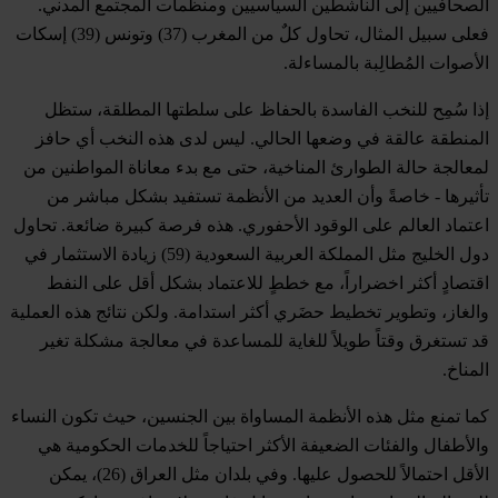
الصحافيين إلى الناشطين السياسيين ومنظمات المجتمع المدني.
فعلى سبيل المثال، تحاول كلٌ من
المغرب
(37) و
تونس
(39) إسكات
الأصوات المُطالِبة بالمساءلة.
إذا سُمِح للنخب الفاسدة بالحفاظ على سلطتها المطلقة، ستظل
المنطقة عالقة في وضعها الحالي. ليس لدى هذه النخب أي حافز
لمعالجة حالة الطوارئ المناخية، حتى مع بدء معاناة المواطنين من
تأثيرها - خاصةً وأن العديد من الأنظمة تستفيد بشكل مباشر من
اعتماد العالم على الوقود الأحفوري. هذه فرصة كبيرة ضائعة. تحاول
دول الخليج مثل
المملكة العربية السعودية
(59) زيادة الاستثمار في
اقتصادٍ أكثر اخضراراً، مع خططٍ للاعتماد بشكل أقل على النفط
والغاز، وتطوير تخطيط حضَري أكثر استدامة. ولكن نتائج هذه العملية
قد تستغرق وقتاً طويلاً للغاية للمساعدة في معالجة مشكلة تغير
المناخ.
كما تمنع مثل هذه الأنظمة المساواة بين الجنسين، حيث تكون النساء
والأطفال والفئات الضعيفة الأكثر احتياجاً للخدمات الحكومية هي
الأقل احتمالاً للحصول عليها. وفي بلدان مثل
العراق
(26)، يمكن