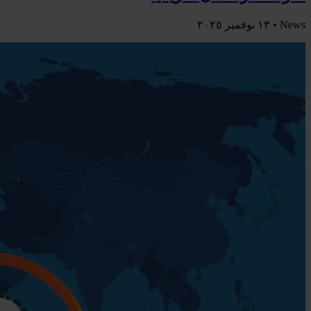
News •
١٣ نوفمبر ٢٠٢٥