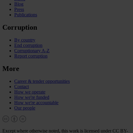
Blog
Press
Publications
Corruption
By country
End corruption
Corruptionary A-Z
Report corruption
More
Career & tender opportunities
Contact
How we operate
How we're funded
How we're accountable
Our people
Except where otherwise noted, this work is licensed under CC BY-