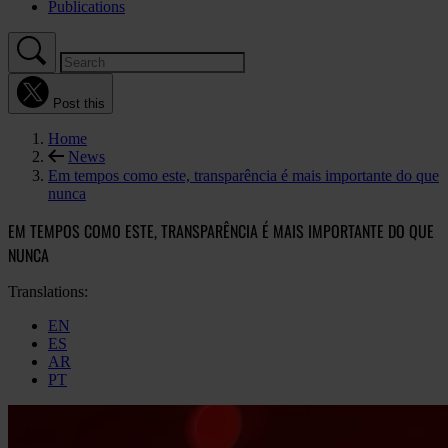
Publications
Post this
Home
News
Em tempos como este, transparência é mais importante do que
nunca
EM TEMPOS COMO ESTE, TRANSPARÊNCIA É MAIS IMPORTANTE DO QUE
NUNCA
Translations:
EN
ES
AR
PT