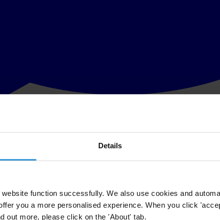
Details
 connu du « Système National d'Intégrité » (SNI) développé par Transpar
un impact sur la corruption en Belgique. En abordant les différents pilie
y a pour l'instant aucune compétence d'enquête administrative au niveau f
) . Enfin, on observe que ni les autorités en général ni les acteurs chargés
.
website function successfully. We also use cookies and automa
offer you a more personalised experience. When you click 'accept
nd out more, please click on the 'About' tab.