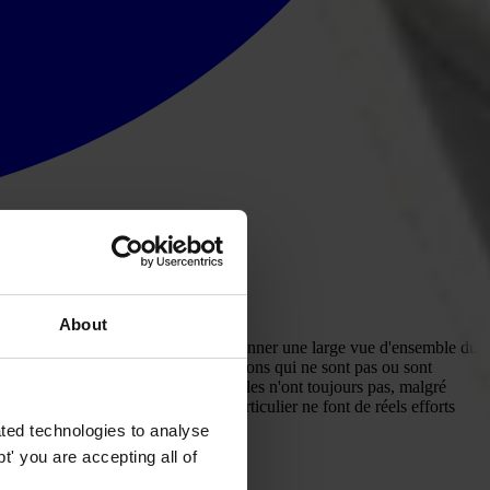
About
ency International. Il vise ainsi à donner une large vue d'ensemble du
rs, nous avons fait mention de fonctions qui ne sont pas ou sont
édéral. En outre, lesautorités fédérales n'ont toujours pas, malgré
 de lutte contre la corruption en particulier ne font de réels efforts
ted technologies to analyse
' you are accepting all of