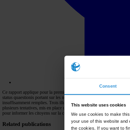
Consent
Ce rapport applique pour la première fois à la Belgique le cadre bien
status quaestionis portant sur les nombreux aspects qui peuvent avoir 
insuffisamment remplies. Trois illustrations éloquentes. D'abord, il n'
This website uses cookies
plusieurs tentatives, mis en place un dispositif d'alerte (whistleblowing
pour informer les citoyens sur la corruption ou les pousser à combattre
We use cookies to make this 
your use of this website and 
Related publications
the cookies. If you want to fi