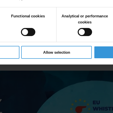
Functional cookies
Analytical or performance
cookies
Allow selection
gium English (Executive Summary)