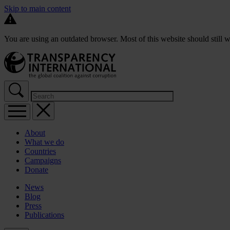
Skip to main content
You are using an outdated browser. Most of this website should still w
About
What we do
Countries
Campaigns
Donate
News
Blog
Press
Publications