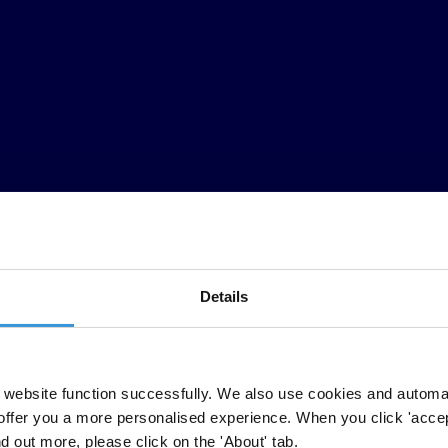
Details
lle une analyse de même nature. Une analyse qui examine chacun des con
ystème national d’intégrité-SNI-, concept élaboré par Transparency Int
website function successfully. We also use cookies and automa
offer you a more personalised experience. When you click 'accept
nd out more, please click on the 'About' tab.