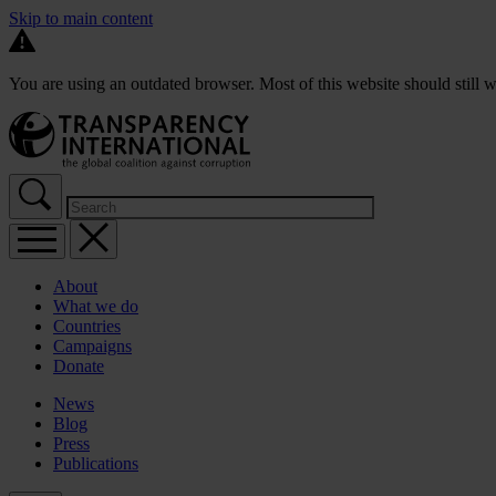
Skip to main content
You are using an outdated browser. Most of this website should still w
About
What we do
Countries
Campaigns
Donate
News
Blog
Press
Publications