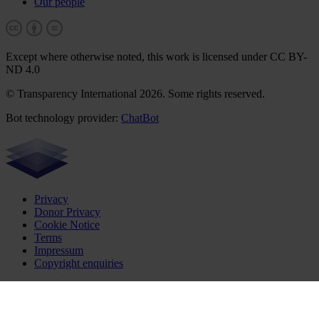
Our people
Except where otherwise noted, this work is licensed under CC BY-
ND 4.0
© Transparency International 2026. Some rights reserved.
Bot technology provider:
ChatBot
Privacy
Donor Privacy
Cookie Notice
Terms
Impressum
Copyright enquiries