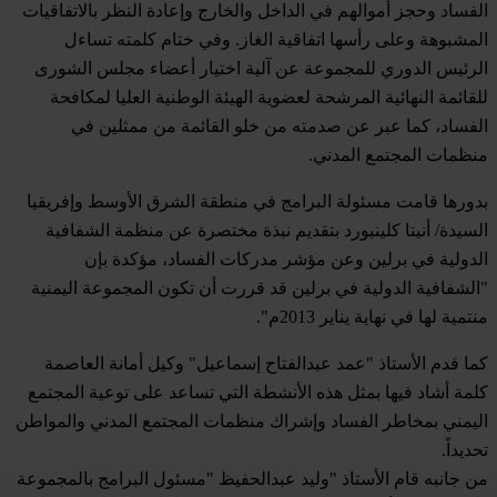
الفساد وحجز أموالهم في الداخل والخارج وإعادة النظر بالاتفاقيات
المشبوهة وعلى رأسها اتفاقية الغاز. وفي ختام كلمته تساءل
الرئيس الدوري للمجموعة عن آلية اختيار أعضاء مجلس الشورى
للقائمة النهائية المرشحة لعضوية الهيئة الوطنية العليا لمكافحة
الفساد، كما عبر عن صدمته من خلو القائمة من ممثلين في
منظمات المجتمع المدني.
بدورها قامت مسئولة البرامج في منطقة الشرق الأوسط وإفريقيا
السيدة/ أنيتا كلينبورد بتقديم نبذة مختصرة عن منظمة الشفافية
الدولية في برلين وعن مؤشر مدركات الفساد، مؤكدة بإن
"الشفافية الدولية في برلين قد قررت أن تكون المجموعة اليمنية
منتمية لها في نهاية يناير 2013م".
كما قدم الأستاذ "عمد عبدالفتاح إسماعيل" وكيل أمانة العاصمة
كلمة أشاد فيها بمثل هذه الأنشطة التي تساعد على توعية المجتمع
اليمني بمخاطر الفساد وإشراك منظمات المجتمع المدني والمواطن
تحديداً.
من جانبه قام الأستاذ "وليد عبدالحفيظ "مسئول البرامج بالمجموعة