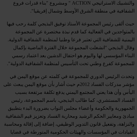
" ومشروع "بناء قدرات فروع
ACTION
والتشبيك الاستراتيجي
الشفافية في منطقة الشرق الأوسط وشمال إفريقيا".
حيث ألقى رئيس المجموعة الأستاذ توفيق البذيجي كلمة رحب فيها
بالمتواجدين في الفعالية كما قدم نبذة مختصرة عن المجموعة
اليمنية للشفافية التي تعتبر فرعا وطنيا لمنظمة الشفافية الدولية.
وقال البذيجي "انشغلت المجموعة خلال الفترة الماضية بإكمال
البناء المؤسسي لها واليوم هو احتفال الدشين بعد اعتماد رسمي
للمجموعة كفرع وطني تحت التأسيس لمنظمة الشفافية الدولية".
وتحدث الرئيس الدوري للمجموعة في كلمته عن موقع اليمن في
مؤشر مدركات الفساد 2012م حيث أشار بأن موقع اليمن يبعث على
اليأس وأن هذا يعني المجتمع اليمني يدفع تكلفة مرتفعة بسبب
الفساد المستشري، كما طالب البذيجي، باسم المجموعة، رئيس
الجمهورية والحكومة وأعضاء مجلس النواب بضرورة البدء بتطبيق
مبادئ ومعايير الحكم الرشيد ومحاربة الفساد وتعزيز قيم الشفافية
والنزاهة، وتفعيل قانون التدوير الوظيفي، إضافة إلى إقالة ومحاسبة
القيادات في المؤسسات والهيئات الحكومية المتورطة في قضايا