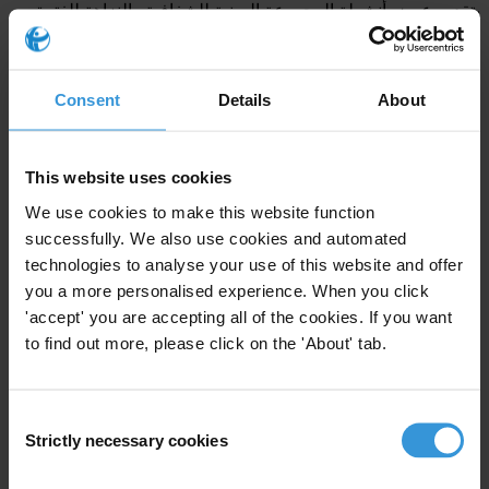
بتقديم عرض أنشطة المجموعة اليمنية للشفافية والنزاهة للفترة
2011 – 2012م.
وفي نهاية احتفائية التدشين قدم بعض الشباب عرض
اسكتش مسرحي تفاعلي مع الحضور تحدث عن الفساد ويأتي هذا
النشاط ضمن مشروع "مسرح صوت الشعب" الذي تنفذه
Consent
Details
About
المجموعة.
This website uses cookies
For any press enquiries please contact
We use cookies to make this website function
successfully. We also use cookies and automated
همدان العليي
technologies to analyse your use of this website and offer
المجموعة اليمنية للشفافية والنزاهة
you a more personalised experience. When you click
hamdan_alaly@hotmail.com
'accept' you are accepting all of the cookies. If you want
to find out more, please click on the 'About' tab.
Consent
Subscribe to our weekly newsletter
Strictly necessary cookies
Selection
First name
*