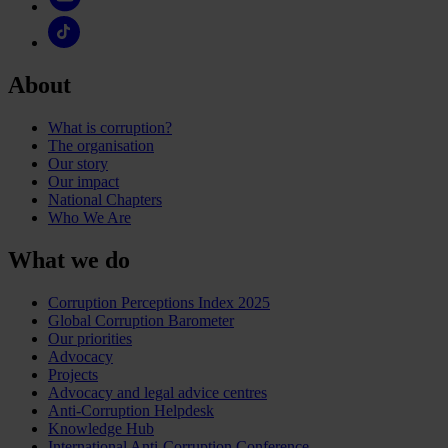
About
What is corruption?
The organisation
Our story
Our impact
National Chapters
Who We Are
What we do
Corruption Perceptions Index 2025
Global Corruption Barometer
Our priorities
Advocacy
Projects
Advocacy and legal advice centres
Anti-Corruption Helpdesk
Knowledge Hub
International Anti-Corruption Conference