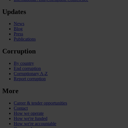
Updates
News
Blog
Press
Publications
Corruption
By country
End corruption
Corruptionary A-Z
Report corruption
More
Career & tender opportunities
Contact
How we operate
How we're funded
How we're accountable