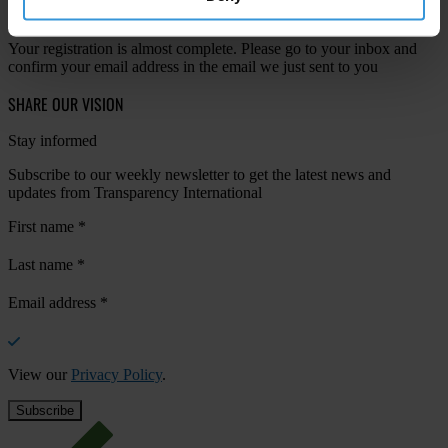
Your registration is almost complete. Please go to your inbox and
confirm your email address in the email we just sent to you
SHARE OUR VISION
Stay informed
Subscribe to our weekly newsletter to get the latest news and
updates from Transparency International
First name
*
Last name
*
Email address
*
View our
Privacy Policy
.