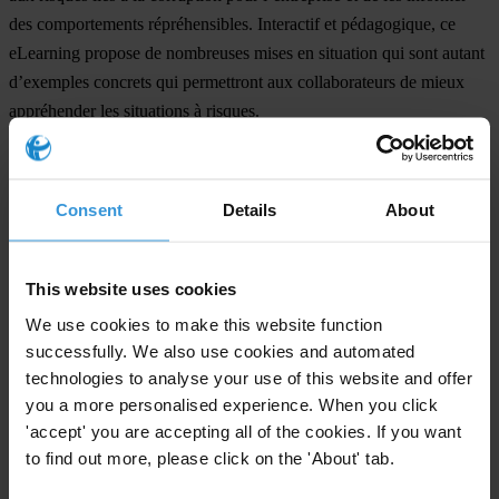
des comportements répréhensibles. Interactif et pédagogique, ce
eLearning propose de nombreuses mises en situation qui sont autant
d’exemples concrets qui permettront aux collaborateurs de mieux
appréhender les situations à risques.
Grâce à ce eLearning Transparency International France espère faire
progresser l’engagement des entreprises françaises dans la lutte
Consent
Details
About
contre la corruption.
This website uses cookies
We use cookies to make this website function
For any press enquiries please contact
successfully. We also use cookies and automated
technologies to analyse your use of this website and offer
Julian Névo
you a more personalised experience. When you click
'accept' you are accepting all of the cookies. If you want
Transparency International France
to find out more, please click on the 'About' tab.
14, passage Dubail - 75010 Paris
Tél : +33 (0)1 84 16 95 65