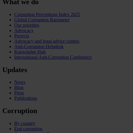
What we do
Corruption Perceptions Index 2025
Global Corruption Barometer
Our priorities
Advocacy
Projects
Advocacy and legal advice centres
Anti-Corruption Helpdesk
Knowledge Hub
International Anti-Corruption Conference
Updates
News
Blog
Press
Publications
Corruption
By country
End corruption