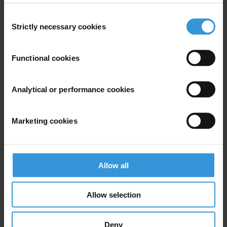
www.transparency-france.org
Consent
Strictly necessary cookies
Selection
Functional cookies
Subscribe to our weekly newsletter
Analytical or performance cookies
First name
*
Last name
*
Marketing cookies
Email address
*
Allow all
View our
Privacy Policy
.
Allow selection
Deny