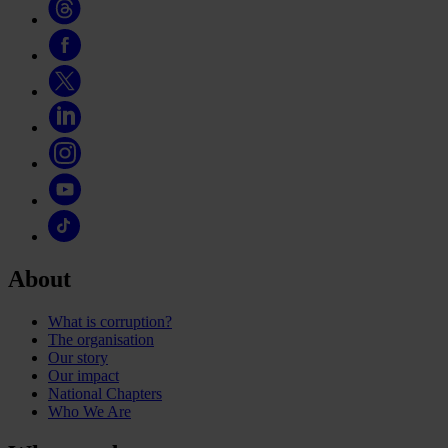
About
What is corruption?
The organisation
Our story
Our impact
National Chapters
Who We Are