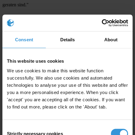
geraten sind."
For any press enquiries please contact
Transparency International Deutschland: Dr. Christian Humborg
Consent
Details
About
Tel.: 030/54 98 98 0,
office@transparency.de
Human Rights Watch: Wolfgang Buettner
This website uses cookies
Tel.: 0171/80 22 683,
buettnw@hrw.org
We use cookies to make this website function
successfully. We also use cookies and automated
Reporter ohne Grenzen: Silke Ballweg / Christoph Dreyer
technologies to analyse your use of this website and offer
Tel.: 030/60 98 95 33-55,
presse@reporter-ohne-grenzen.de
you a more personalised experience. When you click
Whistleblower-Netzwerk: Annegret Falter
'accept' you are accepting all of the cookies. If you want
to find out more, please click on the 'About' tab.
Tel.: 0170/2965660,
annegret.falter@t-online.de
Consent
Strictly necessary cookies
Selection