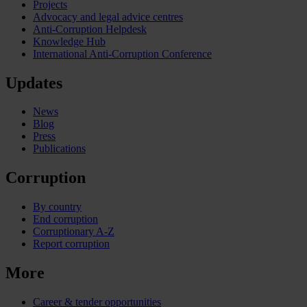
Projects
Advocacy and legal advice centres
Anti-Corruption Helpdesk
Knowledge Hub
International Anti-Corruption Conference
Updates
News
Blog
Press
Publications
Corruption
By country
End corruption
Corruptionary A-Z
Report corruption
More
Career & tender opportunities