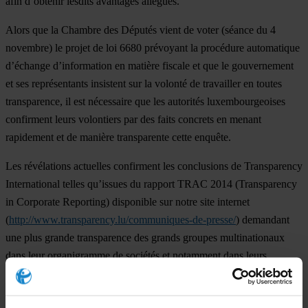
afin d’obtenir lesdits avantages allégués.
Alors que la Chambre des Députés vient de voter (séance du 4
novembre) le projet de loi 6680 prévoyant la procédure automatique
d’échange d’information en matière fiscale et que le gouvernement
et ses représentants insistent sur la volonté de travailler en toutes
transparence, il est nécessaire que les autorités luxembourgeoises
confirment leurs volontiers par des faits concrets en menant
rapidement et de manière transparente cette enquête.
Les révélations actuelles confirment les conclusions de Transparency
International telles qu’issues du rapport TRAC 2014 (Transparency
in Corporate Reporting) disponible sur notre site internet
(
http://www.transparency.lu/communiques-de-presse/
) demandant
une plus grande transparence des grands groupes multinationaux
dans leur organigramme de sociétés et notamment dans leurs
activités pays par pays.