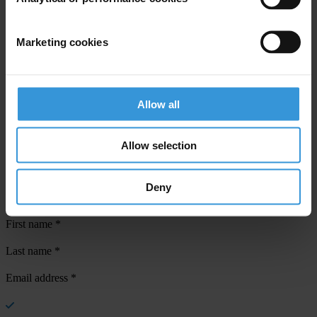
Marketing cookies
Your registration is almost complete. Please go to your inbox and
Allow all
confirm your email address in the email we just sent to you
SHARE OUR VISION
Allow selection
Stay informed
Deny
Subscribe to our weekly newsletter to get the latest news and
updates from Transparency International
First name
*
Last name
*
Email address
*