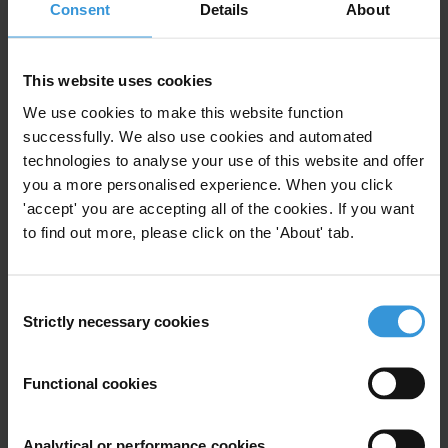
Consent
Details
About
For any press enquiries please contact
Transparency International Luxembourg
This website uses cookies
E:
info@transparency.lu
W: www.transparency.lu
We use cookies to make this website function
successfully. We also use cookies and automated
technologies to analyse your use of this website and offer
you a more personalised experience. When you click
'accept' you are accepting all of the cookies. If you want
Subscribe to our weekly newsletter
to find out more, please click on the 'About' tab.
First name
*
Consent
Last name
*
Strictly necessary cookies
Selection
Email address
*
Functional cookies
View our
Privacy Policy
.
Analytical or performance cookies