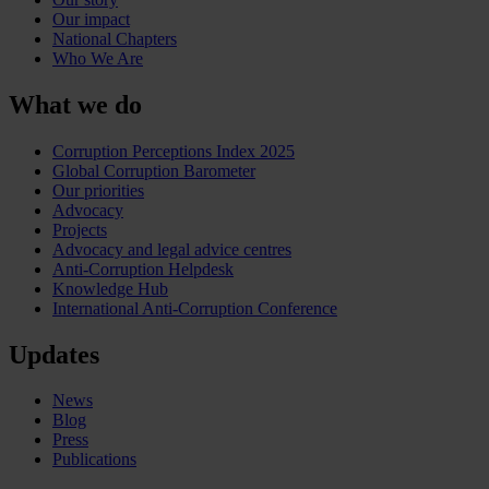
Our impact
National Chapters
Who We Are
What we do
Corruption Perceptions Index 2025
Global Corruption Barometer
Our priorities
Advocacy
Projects
Advocacy and legal advice centres
Anti-Corruption Helpdesk
Knowledge Hub
International Anti-Corruption Conference
Updates
News
Blog
Press
Publications