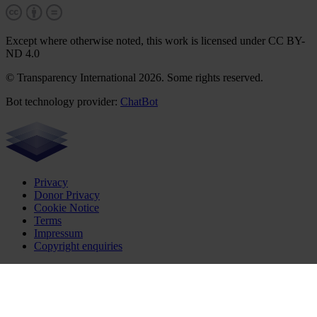
Except where otherwise noted, this work is licensed under CC BY-
ND 4.0
© Transparency International 2026. Some rights reserved.
Bot technology provider:
ChatBot
Privacy
Donor Privacy
Cookie Notice
Terms
Impressum
Copyright enquiries