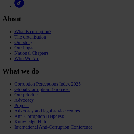
About
What is corruption?
The organisation
Our story
Our impact
National Chapters
Who We Are
What we do
Corruption Perceptions Index 2025
Global Corruption Barometer
Our priorities
Advocacy
Projects
Advocacy and legal advice centres
Anti-Corruption Helpdesk
Knowledge Hub
International Anti-Corruption Conference