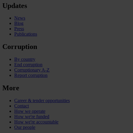
Updates
News
Blog
Press
Publications
Corruption
By country
End corruption
Corruptionary A-Z
Report corruption
More
Career & tender opportunities
Contact
How we operate
How we're funded
How we're accountable
Our people