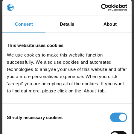
Documento “Designación de magistrados de la Corte de Cuentas de
El Salvador. Aportes para un proceso transparente y participativo”,
aquí
.
Consent
Details
About
Sitio web de TPA:
http://iniciativatpa.wordpress.com/
This website uses cookies
For any press enquiries please contact
We use cookies to make this website function
Jaime López, Área de Transparencia de la FUNDE
successfully. We also use cookies and automated
T: +503 2209-5322
technologies to analyse your use of this website and offer
E:
jaime.lopez@funde.org
you a more personalised experience. When you click
'accept' you are accepting all of the cookies. If you want
to find out more, please click on the 'About' tab.
Subscribe to our weekly newsletter
Consent
Strictly necessary cookies
Selection
First name
*
Last name
*