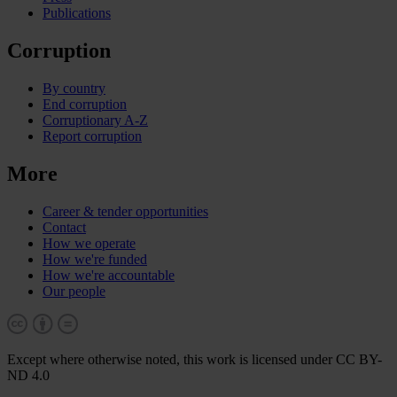
Publications
Corruption
By country
End corruption
Corruptionary A-Z
Report corruption
More
Career & tender opportunities
Contact
How we operate
How we're funded
How we're accountable
Our people
Except where otherwise noted, this work is licensed under CC BY-
ND 4.0