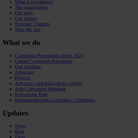
What is corruption?
The organisation
Our story
Our impact
National Chapters
Who We Are
What we do
Corruption Perceptions Index 2025
Global Corruption Barometer
Our priorities
Advocacy
Projects
Advocacy and legal advice centres
Anti-Corruption Helpdesk
Knowledge Hub
International Anti-Corruption Conference
Updates
News
Blog
Press