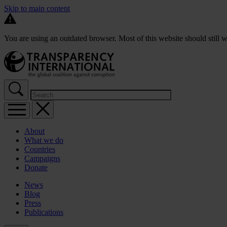
Skip to main content
You are using an outdated browser. Most of this website should still w
About
What we do
Countries
Campaigns
Donate
News
Blog
Press
Publications