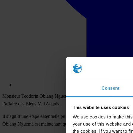
Consent
Monsieur Teodorin Obiang Nguema, Vice-Président de Guinée Équatori
l’affaire des Biens Mal Acquis.
This website uses cookies
Il s’agit d’une étape essentielle puisqu’elle permet aujourd’hui l’ouve
We use cookies to make this 
your use of this website and 
Obiang Nguema est maintenant quasiment achevée.
the cookies. If you want to fi