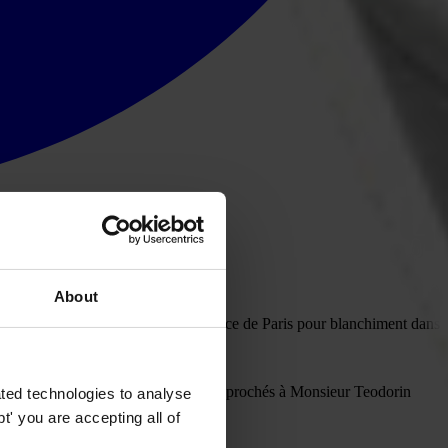
About
ction du Tribunal de Grande Instance de Paris pour blanchiment dans
ue l’instruction concernant les faits reprochés à Monsieur Teodorin
ted technologies to analyse
' you are accepting all of