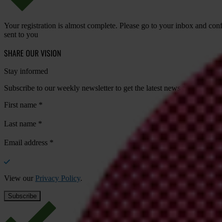
Your registration is almost complete. Please go to your inbox and conf
sent to you
SHARE OUR VISION
Stay informed
Subscribe to our weekly newsletter to get the latest news and updates
First name
*
Last name
*
Email address
*
View our
Privacy Policy
.