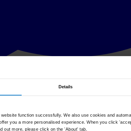
Details
ale, a été mis en examen mercredi 19 mars 2014 par les juges d’instru
rture d’un procès devant les juridictions parisiennes et ce, alors même q
website function successfully. We also use cookies and automa
offer you a more personalised experience. When you click 'accept
nd out more, please click on the 'About' tab.