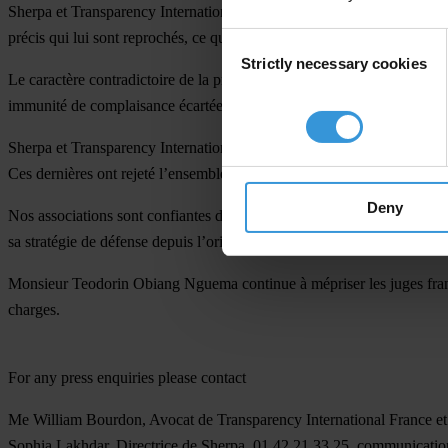
Sherpa et Transparency International France soulignent que cette mis
précis qui lui sont reprochés, ce qu’il a refusé de faire.
Consent
Strictly necessary cookies
Selection
Le caractère contradictoire de la procédure, garantissant notamment l’a
immunité de complaisance écartée par la Cour d’Appel de Paris et la Co
Sherpa et Transparency International France rappellent que cette mise
Ces dernières ont rejeté l’ensemble des recours, d’évidence absolumen
Deny
Nos associations sont confiantes dans le fait que les juridictions pa
sa stratégie de défense depuis l’origine.
Monsieur Teodorin Obiang Nguema continue à mépriser les juges français
charges.
For any press enquiries please contact
Me William Bourdon, Avocat de Transparency International France et
Sophia Lakhdar, Directrice de Sherpa, 01 42 21 33 25,
communicatio