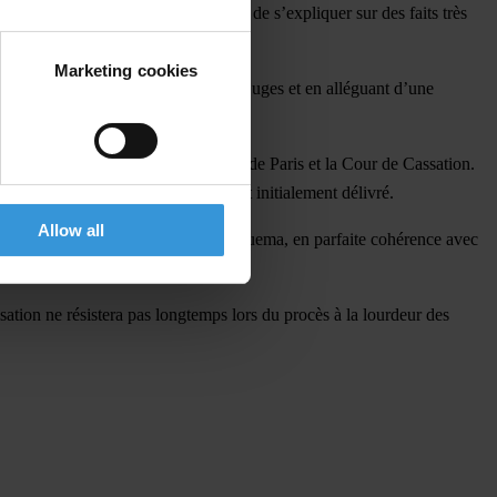
eodorin Obiang Nguema l’occasion de s’expliquer sur des faits très
Marketing cookies
plus légitime. Mais en méprisant les juges et en alléguant d’une
 sa liberté d’aller et venir.
e d’instruction de la Cour d’appel de Paris et la Cour de Cassation.
tenir la nullité du mandat d’arrêt initialement délivré.
Allow all
par la défense de Teodorin Obiang Nguema, en parfaite cohérence avec
ation ne résistera pas longtemps lors du procès à la lourdeur des