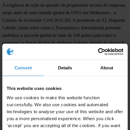
A exigência de ação na questão da propriedade secreta de empresas
surge antes de uma reunião global de ONG em Melbourne – a
Cimeira da Sociedade Civil 20 (C20). A presidente da TI, Huguette
Labelle, falará sobre como a Transparency International pretende
mobilizar a sua rede global de mais de 100 países para expor e
combater os fluxos ilícitos de dinheiro roubado através do abuso de
poder, corrupção e acordos secretos.
A propriedade secreta de empresas não se regista apenas nos
Consent
Details
About
paraísos fiscais e tem implicações bem mais vastas, alerta a
Transparency International. A falta de regras sobre os beneficiários
das empresas impede também a publicação de informações
This website uses cookies
importantes nos principais centros financeiros do G20. Neste
We use cookies to make this website function
momento, 77 por cento dos registos de empresas na União Europeia
successfully. We also use cookies and automated
não coletam os nomes dos reais proprietários ou beneficiários das
technologies to analyse your use of this website and offer
empresas.
you a more personalised experience. When you click
'accept' you are accepting all of the cookies. If you want