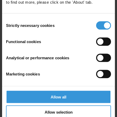
to find out more, please click on the 'About' tab.
For any press enquiries please contact
Transparência e Integridade, Associação Cívica (TIAC)
Consent
T: +351 21 752 20 75
Strictly necessary cookies
Selection
E:
secretariado@transparencia.pt
Functional cookies
Analytical or performance cookies
Subscribe to our weekly newsletter
First name
*
Marketing cookies
Last name
*
Email address
*
Allow all
View our
Privacy Policy
.
Allow selection