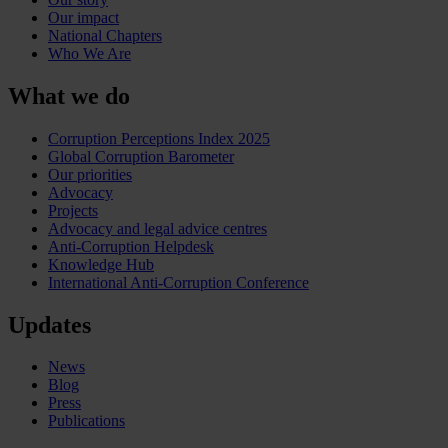
Our impact
National Chapters
Who We Are
What we do
Corruption Perceptions Index 2025
Global Corruption Barometer
Our priorities
Advocacy
Projects
Advocacy and legal advice centres
Anti-Corruption Helpdesk
Knowledge Hub
International Anti-Corruption Conference
Updates
News
Blog
Press
Publications