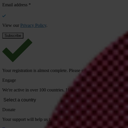
Email address
*
View our
Privacy Policy
.
Your registration is almost complete. Please go to your inbox and conf
Engage
We're active in over 100 countries. Here's how to contact one of our n
Donate
Your support will help us tackle corruption and the corrupt. Take act