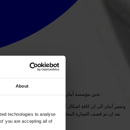
About
تدين مؤسسة أمان الفرع الوطني لمنظمة الشفافية الدولية العدوان الإسرائيلي على شعبنا في قطاع غزة وتطالب كافة المؤسسات الدولية بالتدخل الفوري لوقف هذا العدوان على الشعب الأعزل.
وتشير أمان الى ان كافة اشكال الحياة والاعمال والجهود الاغاثية وال
بعد ان تم قصف العمارة المحاذية لمكاتبها ، وعليه فقد توقفت 
ted technologies to analyse
' you are accepting all of
يوليو، والذي يهدد حياة المواطنين هناك، حيث وصل عدد الضحايا أكثر من 121 شهيد وأكثر من 900 جريح، بالإضافة الى هدم 894 بيت منذ بداية الهجمة ولغاية اللحظة.