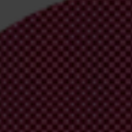
irm your email address in the email we just sent to you
ational chapters
ion and donate now to help us end corruption