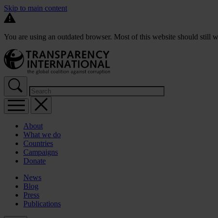
Skip to main content
You are using an outdated browser. Most of this website should still w
About
What we do
Countries
Campaigns
Donate
News
Blog
Press
Publications