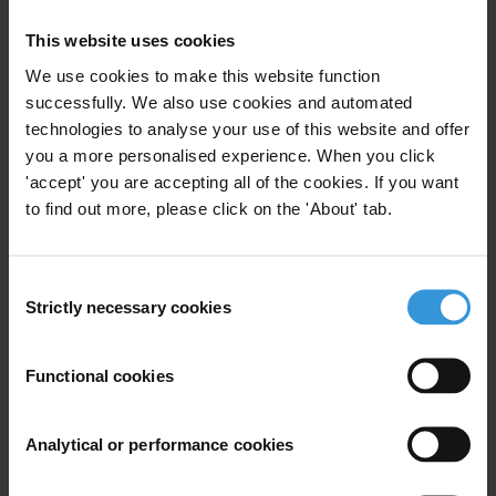
E-Mail :
forumcivil@orange.sn
This website uses cookies
We use cookies to make this website function
successfully. We also use cookies and automated
technologies to analyse your use of this website and offer
Subscribe to our weekly newsletter
you a more personalised experience. When you click
'accept' you are accepting all of the cookies. If you want
First name
*
to find out more, please click on the 'About' tab.
Last name
*
Email address
*
Consent
Strictly necessary cookies
Selection
Functional cookies
View our
Privacy Policy
.
Analytical or performance cookies