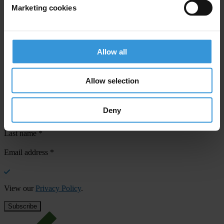
Marketing cookies
Your registration is almost complete. Please go to your inbox and
confirm your email address in the email we just sent to you
Allow all
SHARE OUR VISION
Stay informed
Allow selection
Subscribe to our weekly newsletter to get the latest news and
updates from Transparency International
Deny
First name
*
Last name
*
Email address
*
View our
Privacy Policy
.