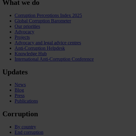
What we do
Corruption Perceptions Index 2025
Global Corruption Barometer
Our priorities
Advocacy
Projects
Advocacy and legal advice centres
Anti-Corruption Helpdesk
Knowledge Hub
International Anti-Corruption Conference
Updates
News
Blog
Press
Publications
Corruption
By country
End corruption