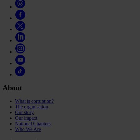
About
What is corruption?
The organisation
Our story
Our impact
National Chapters
Who We Are