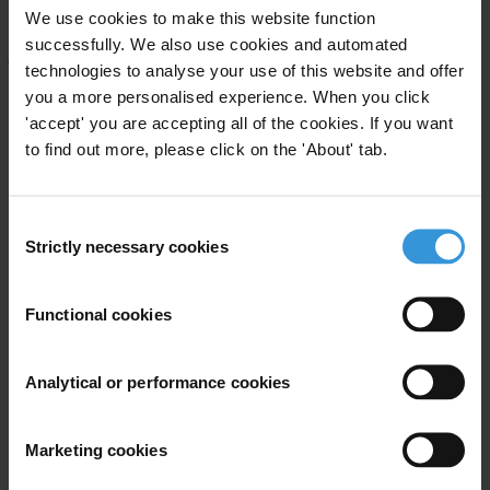
We use cookies to make this website function
à qui ils appartiennent. C’est pourquoi, au-delà de sa bataille
successfully. We also use cookies and automated
judiciaire, Transparency International France appelle à faire évoluer
technologies to analyse your use of this website and offer
la législation. Le Parquet n’a d’ailleurs pas manqué de rappeler ce
you a more personalised experience. When you click
principe fondamental qui figure dans la Convention des Nations
'accept' you are accepting all of the cookies. If you want
Unies contre la Corruption ratifiée par la France en 2003.
to find out more, please click on the 'About' tab.
Transparency International France fera prochainement des
propositions concrètes en ce sens.
Consent
Strictly necessary cookies
Selection
For any press enquiries please contact
Functional cookies
Anne Boisse
Transparency International France
T: +33 (0)7 60 07 89 96 / +33 (0)1 86 95 36 01
Analytical or performance cookies
E:
anne.boisse@transparency-france.org
Marketing cookies