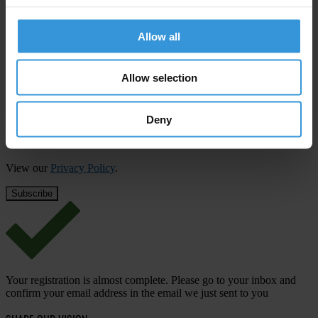
Subscribe to our weekly newsletter
Allow all
First name
*
Allow selection
Last name
*
Email address
*
Deny
View our
Privacy Policy
.
Your registration is almost complete. Please go to your inbox and
confirm your email address in the email we just sent to you