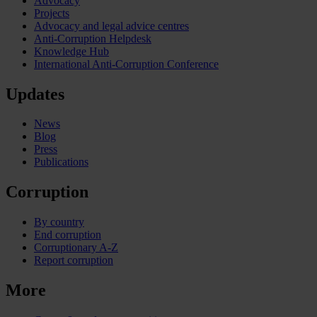
Advocacy
Projects
Advocacy and legal advice centres
Anti-Corruption Helpdesk
Knowledge Hub
International Anti-Corruption Conference
Updates
News
Blog
Press
Publications
Corruption
By country
End corruption
Corruptionary A-Z
Report corruption
More