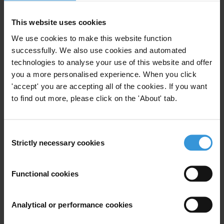
E.
press@transparency.org
T. +49 30 343820 666
This website uses cookies
We use cookies to make this website function
successfully. We also use cookies and automated
technologies to analyse your use of this website and offer
you a more personalised experience. When you click
Subscribe to our weekly newsletter
'accept' you are accepting all of the cookies. If you want
First name
*
to find out more, please click on the 'About' tab.
Last name
*
Consent
Email address
*
Strictly necessary cookies
Selection
Functional cookies
View our
Privacy Policy
.
Analytical or performance cookies