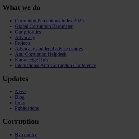
What we do
Corruption Perceptions Index 2025
Global Corruption Barometer
Our priorities
Advocacy
Projects
Advocacy and legal advice centres
Anti-Corruption Helpdesk
Knowledge Hub
International Anti-Corruption Conference
Updates
News
Blog
Press
Publications
Corruption
By country