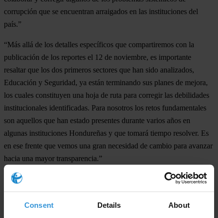
corrupción que se encuentran arraigados en las instituciones del
país.”
“Más allá de los detalles específicos que compartiremos con la
publicación de los reportes el 12 de noviembre, es importante
resaltar que los dos primeros sectores que han sido analizados,
Educación y Seguridad, ya están terminando sus planes de mejora,
los cuales constituyen una hoja de ruta para corregir las debilidades
institucionales identificadas. Para nosotros los retos fundamentales
son aquellos que han estado presentes durante varios años en
algunas instituciones Hondureñas y que tomará tiempo resolver. Es
en ese frente que vemos una gran necesidad de cambio para avanzar
hacia una mayor transparencia.”
For any press enquiries please contact
Consent
Details
About
Natalie Baharav