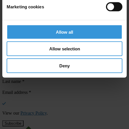
Marketing cookies
Your registration is almost complete. Please go to your inbox and
confirm your email address in the email we just sent to you
Allow all
SHARE OUR VISION
Stay informed
Allow selection
Subscribe to our weekly newsletter to get the latest news and
updates from Transparency International
Deny
First name
*
Last name
*
Email address
*
View our
Privacy Policy
.