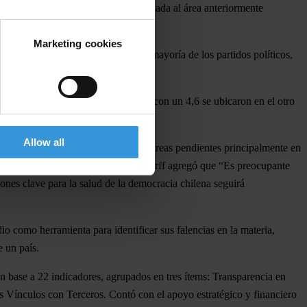
s que presentan información relacionada al área anteriormente
Marketing cookies
nto está en las páginas web de la mayoría de los partidos políticos,
ido Socialista con un 6,5 y el PRO con un 4,6 se ubicaron en el otro
Allow all
luadas, “A todos les quedan muchas tareas pendientes principalmente en
acción Plural, Jeanette Von Wolfersdorff agregó que “Es preocupante
ones clave para la salud de la democracia chilena seguirá
dio como herramienta para identificar sus falencias en la materia,
e un país.
s en base a 22 indicadores, agrupados en tres ítems: Transparencia en
os Vínculos con Terceros. Contó con el apoyo estratégico y financiero