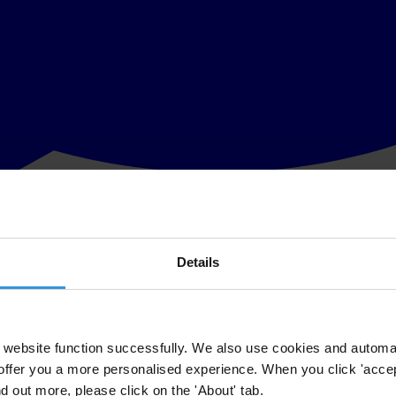
Details
de acceso que dan a los ciudadanos respecto de su funcionamiento y estr
laborado por Chile Transparente y Plural está disponible en www.partid
n las de financiamiento y vínculos con terceros. El indicador con dese
website function successfully. We also use cookies and automa
offer you a more personalised experience. When you click 'accept
idos políticos, la nota promedio de los partidos es de 0,6 siendo la not
nd out more, please click on the 'About' tab.