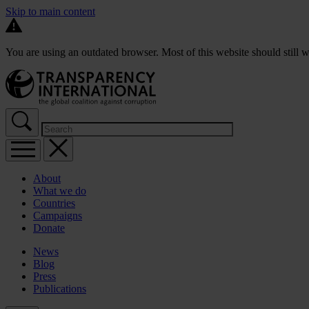
Skip to main content
You are using an outdated browser. Most of this website should still w
About
What we do
Countries
Campaigns
Donate
News
Blog
Press
Publications