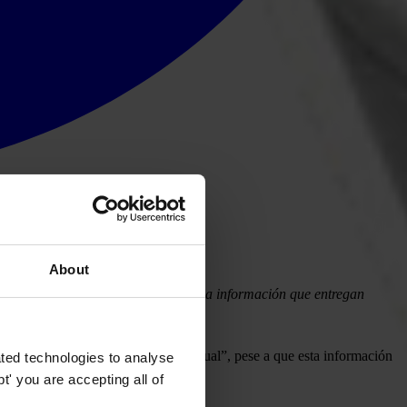
About
uctura interna, su financiamiento y la información que entregan
ostransparentes.cl
mpeño más bajo fue el de “balance anual”, pese a que esta información
ted technologies to analyse
' you are accepting all of
a máxima un 7,0.