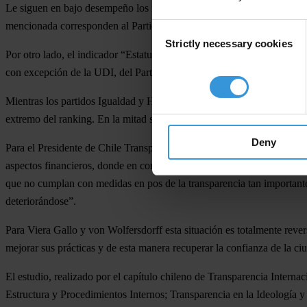
Le siguen en bajo desempeño los indicadores “Ingresos” y “Egresos” (p
mencionada corresponden al Partido Socialista, el Partido Progresista 
Consent
Strictly necessary cookies
Selection
Por otro lado, el indicador “Estatuto del Partido” es el indicador qu
con excepción de la UDI, del Partido Humanista y del Partido Iguald
Mientras los partidos Igualdad y Humanista obtuvieron el puntaje más 
extremo del ranking. En la mitad se ubican tiendas como la UDI, RN y
Deny
Para el Presidente de Chile Transparente, José Antonio Viera Gallo, l
aspectos financieros, donde en conjunto promedian menos de un 1,0”, 
que no cumplan con medidas en pos de la transparencia tan importantes
deteriorándose”.
Para Viera Gallo y von Wolfersdorff esta situación es totalmente reversi
mejorar sus prácticas y de esta manera recuperar la confianza de la ciu
El estudio, realizado por el capítulo chileno de Transparencia Internac
Estructura y Procedimientos Internos; Transparencia en la Ideología y