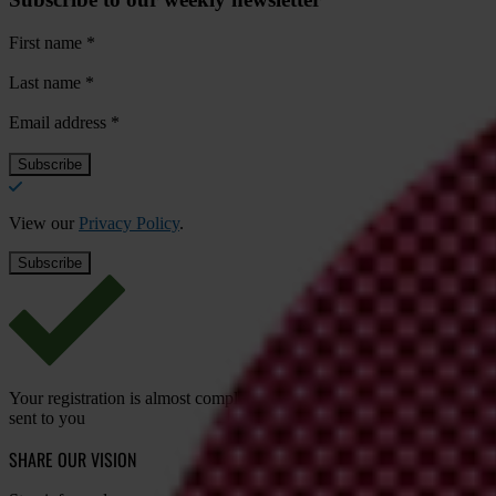
First name
*
Last name
*
Email address
*
View our
Privacy Policy
.
Your registration is almost complete. Please go to your inbox and conf
sent to you
SHARE OUR VISION