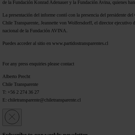
de la Fundación Konrad Adenauer y la Fundación Avina, quienes han fir
La presentación del informe contó con la presencia del presidente del 
Chile Transparente, Jeannette von Wolfersdorff, el director ejecutiv
nacional de la Fundación AVINA.
Puedes acceder al sitio en www.partidostransparentes.cl
For any press enquiries please contact
Alberto Precht
Chile Transparente
T: +56 2 274 36 27
E:
chiletransparente@chiletransparente.cl
Subscribe to our weekly newsletter