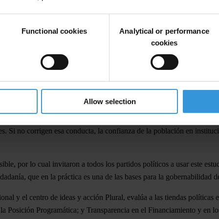
untaje promedio de los partidos: 1 de 7). Los únicos partidos político
y el Partido Ecologista Verde.
Functional cookies
Analytical or performance
e presenta un mayor puntaje promedio, alcanzando 5,1 puntos. Este docume
cookies
ad.
bajo en este estudio, promediando 0,11 y 0,84, respectivamente, el Part
 la DC, entre otras.
Allow selection
os resultados no son buenos, incluso para las colectividades mejor eva
destacó. Por su parte la Directora de Proyectos del centro de ideas y 
. Si no corrigen esa conducta, la confianza de la población en instituci
ble, por lo cual invitaron a todos los partidos políticos a usar este estu
dadanía, que en la práctica es una de las bases para la gobernabilidad d
ional y el centro de ideas y acción Plural, evalúa a las tiendas política
 la Posición Programática; y Transparencia en el Financiamiento y en l