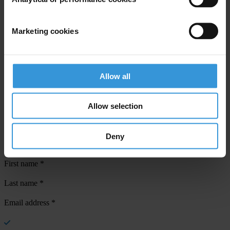
Marketing cookies
Your registration is almost complete. Please go to your inbox and
Allow all
confirm your email address in the email we just sent to you
SHARE OUR VISION
Allow selection
Stay informed
Deny
Subscribe to our weekly newsletter to get the latest news and
updates from Transparency International
First name
*
Last name
*
Email address
*