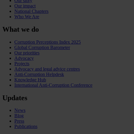
Our story
Our impact
National Chapters
Who We Are
What we do
Corruption Perceptions Index 2025
Global Corruption Barometer
Our priorities
Advocacy
Projects
Advocacy and legal advice centres
Anti-Corruption Helpdesk
Knowledge Hub
International Anti-Corruption Conference
Updates
News
Blog
Press
Publications