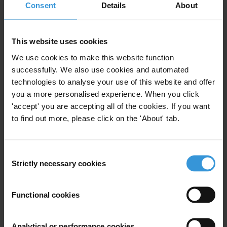
Consent
Details
About
د.عزمي الشعيبي/ مفوض أمان لمكافحة الفساد
azmi@aman-palestine.org
This website uses cookies
+970 2 2 989506
We use cookies to make this website function
+970 2 2 974949
successfully. We also use cookies and automated
technologies to analyse your use of this website and offer
you a more personalised experience. When you click
'accept' you are accepting all of the cookies. If you want
Subscribe to our weekly newsletter
to find out more, please click on the 'About' tab.
First name
*
Consent
Last name
*
Strictly necessary cookies
Selection
Email address
*
Functional cookies
View our
Privacy Policy
.
Analytical or performance cookies