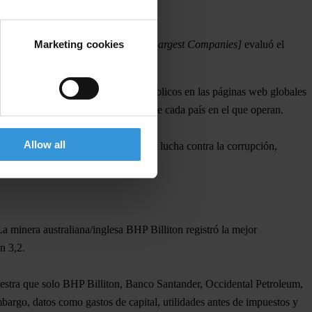
Marketing cookies
e Reporting: Assessing the World's Largest Companies]
evaluó el
dad de información y documentos públicos en las páginas web globales
ormación financiera que suministran de cada país en el que operan.
Allow all
formación acerca de sus programas de lucha contra la corrupción,
La minera australiana/inglesa BHP Billiton registró la mejor
n 3,2.
estra que solo
BHP Billiton, Banco Santander, Occidental Petroleum,
mbargo, datos como gastos de capital, utilidades antes de impuestos y