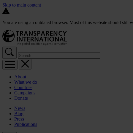
Skip to main content
You are using an outdated browser. Most of this website should still w
About
What we do
Countries
Campaigns
Donate
News
Blog
Press
Publications