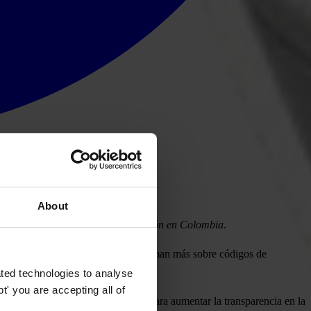
About
randes del mundo, 57 tienen operación en Colombia
.
as mayores empresas del mundo informan más sobre códigos de
ted technologies to analyse
' you are accepting all of
davía necesitan hacer mucho más para aumentar la transparencia en la