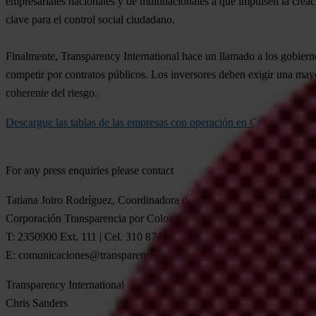
empresariales nacionales y de multinacionales a que impulsen la creaci
clave para el control social ciudadano.
Finalmente, Transparency International hace un llamado a los gobierno
competir por contratos públicos. Los inversores deben exigir una mayo
coherente del riesgo.
Descargue las tablas de las empresas con operación en Colombia
For any press enquiries please contact
Tatiana Joiro Rodríguez, Coordinadora de Comunicaciones
Corporación Transparencia por Colombia
T: 2350900 Ext. 111 | Cel. 310 8742028
E:
comunicaciones@transparenciacolombia.org.co
Transparency International
Chris Sanders