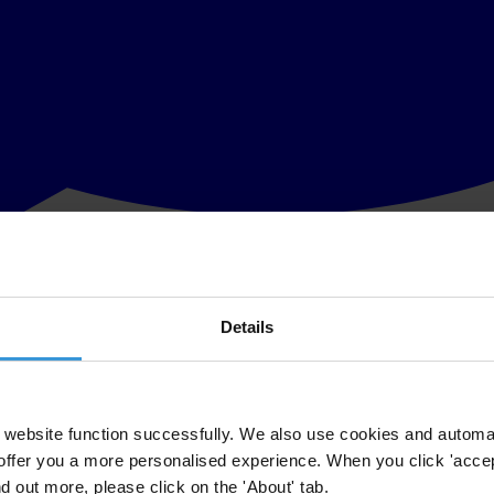
Details
entación de informes corporativos: Evaluación de las empresas más g
 pública su información financiera del país. En términos generales, l
website function successfully. We also use cookies and automa
offer you a more personalised experience. When you click 'accept
cen hoy más información sobre sus programas contra la corrupción, to
nd out more, please click on the 'About' tab.