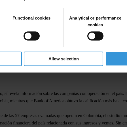
nización de lucha contra la corrupción Transparency International.
Functional cookies
Analytical or performance
ción de las empresas más grandes del mundo[Transparency in Corporat
cookies
n cotización oficial en bolsa, incluidas en la lista Forbes 2010.
vel de transparencia y 10 el máximo nivel), y se basó en la
disponibili
esentación de informes sobre su estructura interna y la cantidad de inf
Allow selection
de Noruega, con un 8,3
. Statoil divulga una cantidad significativa de in
, sí revela información sobre las compañías con operación en el país.
mbia,
mientras que Bank of America obtuvo la calificación más baja, co
te de las 57 empresas evaluadas que operan en Colombia, el estudio mu
ación financiera del país relacionada con sus ingresos y ventas
. Sin e