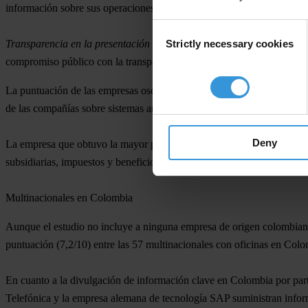
información sobre sus operaciones, señala un nuevo estudio de la orga
Consent
Strictly necessary cookies
Transparencia en la presentación de informes corporativos: Evalua
Selection
compromiso público con la transparencia de 105 principales empresas co
La puntuación de las empresas osciló de 0 a 10 (siendo 0 el mínimo ni
de las compañías
sobre sistemas anticorrupción, transparencia en la pr
Deny
La empresa que obtuvo la mayor puntuación fue la
petrolera Statoil 
subsidiarias, impuestos y beneficios en los 37 países en los que opera.
Multinacionales en Colombia
Aunque el estudio no incluye a ninguna empresa de origen colombiano
puntuación (7,2/10) entre las 57 multinacionales con oficinas en Colo
En cuanto a la divulgación de información clave en Colombia por par
Telefónica y la empresa alemana de tecnología SAP suministran inform