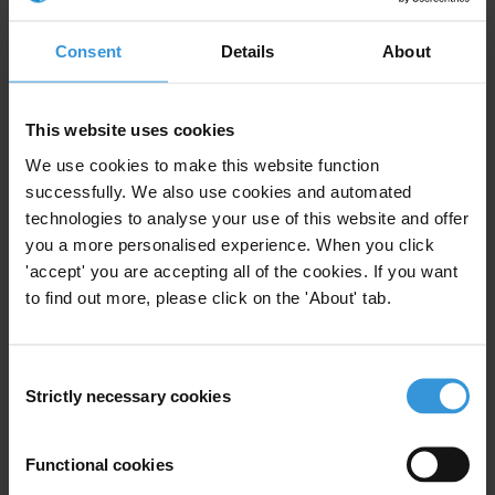
como Presidente.
Consent
Details
About
For any press enquiries please contact
This website uses cookies
Natalie Baharav
We use cookies to make this website function
E:
press@transparency.org
successfully. We also use cookies and automated
T: +49 30 34 38 20 666
technologies to analyse your use of this website and offer
you a more personalised experience. When you click
'accept' you are accepting all of the cookies. If you want
to find out more, please click on the 'About' tab.
Subscribe to our weekly newsletter
Consent
First name
*
Strictly necessary cookies
Selection
Last name
*
Email address
*
Functional cookies