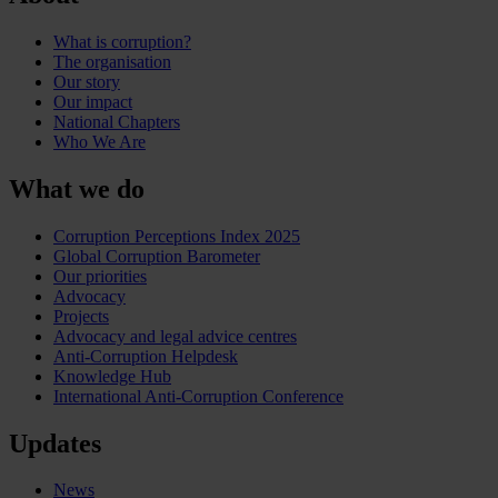
What is corruption?
The organisation
Our story
Our impact
National Chapters
Who We Are
What we do
Corruption Perceptions Index 2025
Global Corruption Barometer
Our priorities
Advocacy
Projects
Advocacy and legal advice centres
Anti-Corruption Helpdesk
Knowledge Hub
International Anti-Corruption Conference
Updates
News