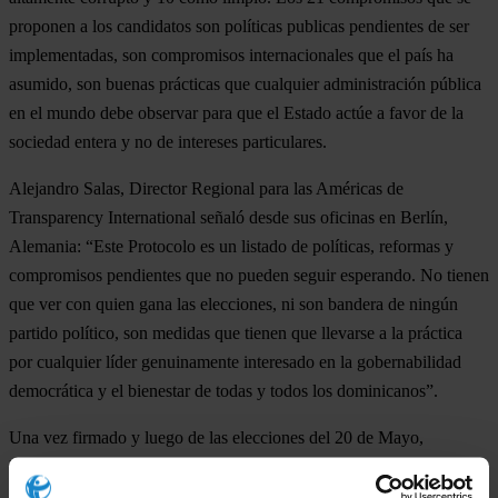
proponen a los candidatos son políticas publicas pendientes de ser
implementadas, son compromisos internacionales que el país ha
asumido, son buenas prácticas que cualquier administración pública
en el mundo debe observar para que el Estado actúe a favor de la
sociedad entera y no de intereses particulares.
Alejandro Salas, Director Regional para las Américas de
Transparency International señaló desde sus oficinas en Berlín,
Alemania: “Este Protocolo es un listado de políticas, reformas y
compromisos pendientes que no pueden seguir esperando. No tienen
que ver con quien gana las elecciones, ni son bandera de ningún
partido político, son medidas que tienen que llevarse a la práctica
por cualquier líder genuinamente interesado en la gobernabilidad
democrática y el bienestar de todas y todos los dominicanos”.
Una vez firmado y luego de las elecciones del 20 de Mayo,
Participación Ciudadana apoyara en la implementación del
protocolo al candidato que asuma los compromisos y resulte elegido