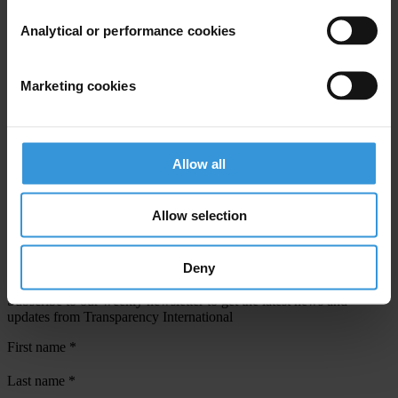
Analytical or performance cookies
View our
Privacy Policy
.
Marketing cookies
Allow all
Your registration is almost complete. Please go to your inbox and
confirm your email address in the email we just sent to you
Allow selection
SHARE OUR VISION
Deny
Stay informed
Subscribe to our weekly newsletter to get the latest news and
updates from Transparency International
First name
*
Last name
*