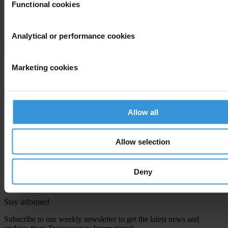
Functional cookies
Last name
*
Email address
*
Analytical or performance cookies
Marketing cookies
View our
Privacy Policy
.
Allow all
Allow selection
Your registration is almost complete. Please go to your inbox and
confirm your email address in the email we just sent to you
Deny
SHARE OUR VISION
Stay informed
Subscribe to our weekly newsletter to get the latest news and