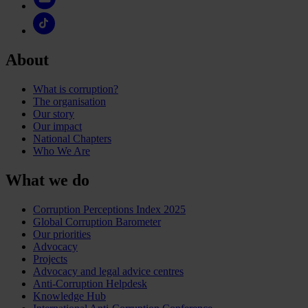
About
What is corruption?
The organisation
Our story
Our impact
National Chapters
Who We Are
What we do
Corruption Perceptions Index 2025
Global Corruption Barometer
Our priorities
Advocacy
Projects
Advocacy and legal advice centres
Anti-Corruption Helpdesk
Knowledge Hub