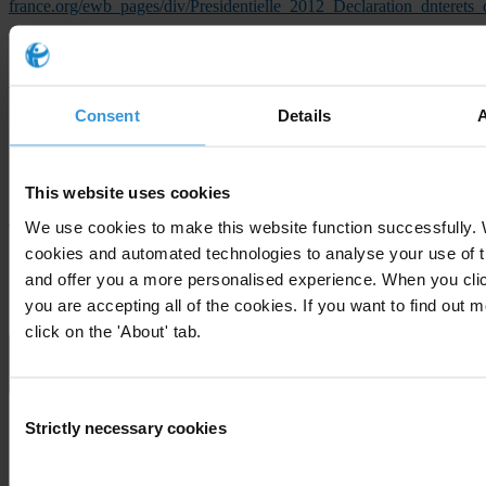
france.org/ewb_pages/div/Presidentielle_2012_Declaration_dnterets_
[2] Leurs réponses sont disponibles ici :
http://www.transparence-
france.org/presidentielles2012/les-candidats-a-la-presidentielle/
.
Consent
Details
For any press enquiries please contact
This website uses cookies
Pour TI France:
Myriam Savy / Daniel Lebègue - Tel : 01 55 61 37
We use cookies to make this website function successfully.
90 -
transparence@free.fr
cookies and automated technologies to analyse your use of t
Pour Slate.fr:
Mathilde Hurtaud - Tel : 06.28.40.66.54 –
and offer you a more personalised experience. When you clic
mathildehurtaud@shadowcommunication.fr
you are accepting all of the cookies. If you want to find out 
click on the 'About' tab.
Consent
Subscribe to our weekly newsletter
Strictly necessary cookies
Selection
First name
*