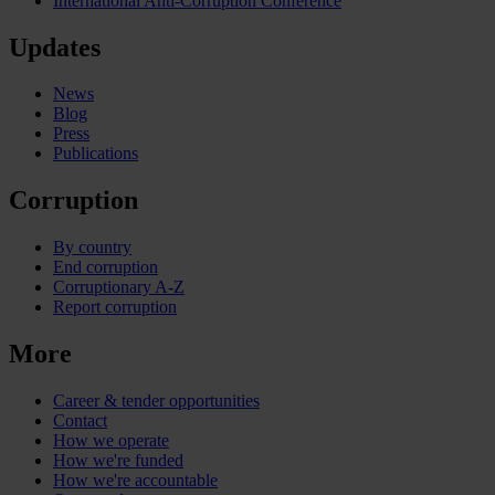
International Anti-Corruption Conference
Updates
News
Blog
Press
Publications
Corruption
By country
End corruption
Corruptionary A-Z
Report corruption
More
Career & tender opportunities
Contact
How we operate
How we're funded
How we're accountable