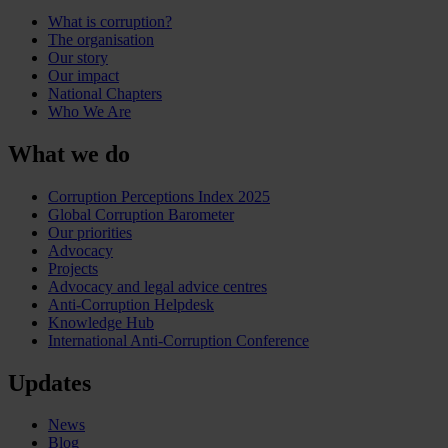
What is corruption?
The organisation
Our story
Our impact
National Chapters
Who We Are
What we do
Corruption Perceptions Index 2025
Global Corruption Barometer
Our priorities
Advocacy
Projects
Advocacy and legal advice centres
Anti-Corruption Helpdesk
Knowledge Hub
International Anti-Corruption Conference
Updates
News
Blog