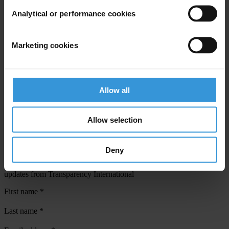
Analytical or performance cookies
View our
Privacy Policy
.
Marketing cookies
Allow all
Your registration is almost complete. Please go to your inbox and
confirm your email address in the email we just sent to you
Allow selection
SHARE OUR VISION
Stay informed
Deny
Subscribe to our weekly newsletter to get the latest news and
updates from Transparency International
First name
*
Last name
*