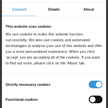
Consent
Details
About
For any press enquiries please contact
Tatiana Joiro Rodríguez, Coordinadora de Comunicaciones
This website uses cookies
Transparencia por Colombia
We use cookies to make this website function
T:. 235 0900 Ext. 111 | M: 310 8742028
successfully. We also use cookies and automated
E:
comunicaciones@transparenciacolombia.org.co
technologies to analyse your use of this website and offer
you a more personalised experience. When you click
'accept' you are accepting all of the cookies. If you want
to find out more, please click on the 'About' tab.
Subscribe to our weekly newsletter
First name
*
Consent
Strictly necessary cookies
Selection
Last name
*
Email address
*
Functional cookies