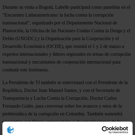
Durante su visita a Bogotá, Labelle participará como panelista en el
“Encuentro Latinoamericano: la lucha contra la corrupción
transnacional”, organizado por el Departamento Nacional de
Planeación, la Oficina de las Naciones Unidas Contra la Droga y el
Delito (UNODC) y la Organización para la Cooperación y el
Desarrollo Económico (OCDE), que reunirá el 1 y 2 de marzo a
expertos internacionales y líderes regionales en temas de corrupción
transnacional y mecanismos de cooperación internacional para
combatir este fenómeno.
La Presidenta de TI también se entrevistará con el Presidente de la
República, Doctor Juan Manuel Santos, y con el Secretario de
Transparencia y Lucha Contra la Corrupción, Doctor Carlos
Fernando Galán, para conversar sobre los avances y retos de la
problemática de la corrupción en Colombia. También sostendrá
encuentros con líderes empresariales y de organizaciones de la
sociedad civil.