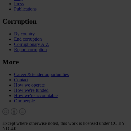
Press
Publications
Corruption
By country
End corruption
Corruptionary A-Z
Report corruption
More
Career & tender opportunities
Contact
How we operate
How we're funded
How we're accountable
Our people
Except where otherwise noted, this work is licensed under CC BY-
ND 4.0