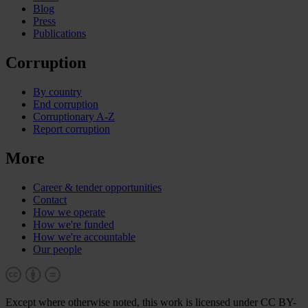
Blog
Press
Publications
Corruption
By country
End corruption
Corruptionary A-Z
Report corruption
More
Career & tender opportunities
Contact
How we operate
How we're funded
How we're accountable
Our people
Except where otherwise noted, this work is licensed under CC BY-