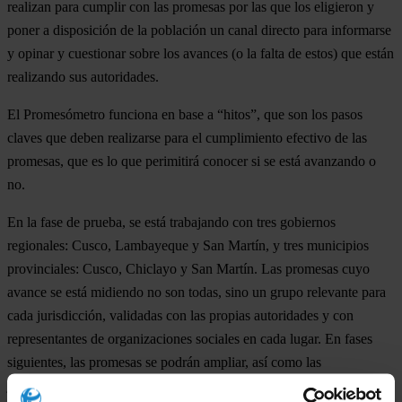
realizan para cumplir con las promesas por las que los eligieron y
poner a disposición de la población un canal directo para informarse
y opinar y cuestionar sobre los avances (o la falta de estos) que están
realizando sus autoridades.
El Promesómetro funciona en base a “hitos”, que son los pasos
claves que deben realizarse para el cumplimiento efectivo de las
promesas, que es lo que perimitirá conocer si se está avanzando o
no.
En la fase de prueba, se está trabajando con tres gobiernos
regionales: Cusco, Lambayeque y San Martín, y tres municipios
provinciales: Cusco, Chiclayo y San Martín. Las promesas cuyo
avance se está midiendo no son todas, sino un grupo relevante para
cada jurisdicción, validadas con las propias autoridades y con
representantes de organizaciones sociales en cada lugar. En fases
siguientes, las promesas se podrán ampliar, así como las
jurisdicciones e, incluso, se aplicará el promesómetro a compromisos