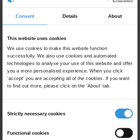
del actual gobierno nacional.
Consent
Details
About
For any press enquiries please contact
Mrs Cecilia Lanzara
This website uses cookies
T:+ 511- 446-8941
We use cookies to make this website function
F:+ 511-446-8943
successfully. We also use cookies and automated
E:
clanzara@proetica.org.pe
technologies to analyse your use of this website and offer
you a more personalised experience. When you click
'accept' you are accepting all of the cookies. If you want
to find out more, please click on the 'About' tab.
Subscribe to our weekly newsletter
Consent
First name
*
Strictly necessary cookies
Selection
Last name
*
Email address
*
Functional cookies