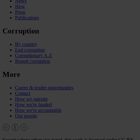
News
Blog
Press
Publications
Corruption
By country
End corruption
Corruptionary A-Z
Report corruption
More
Career & tender opportunities
Contact
How we operate
How we're funded
How we're accountable
Our people
Except where otherwise noted, this work is licensed under CC BY-