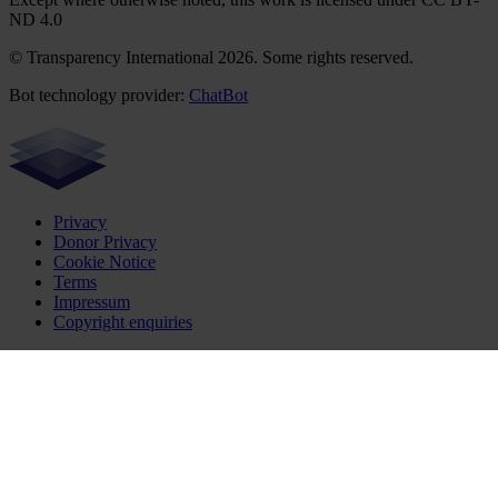
ND 4.0
© Transparency International 2026. Some rights reserved.
Bot technology provider:
ChatBot
Privacy
Donor Privacy
Cookie Notice
Terms
Impressum
Copyright enquiries