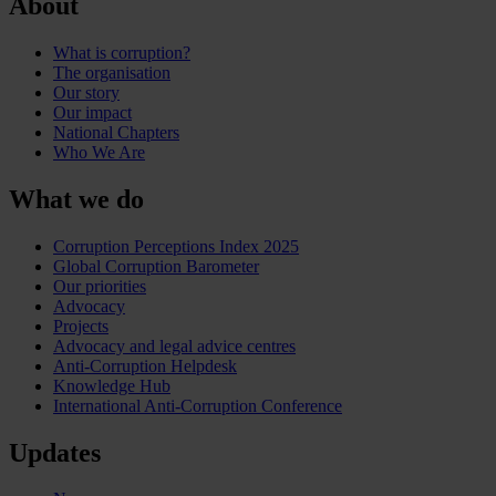
About
What is corruption?
The organisation
Our story
Our impact
National Chapters
Who We Are
What we do
Corruption Perceptions Index 2025
Global Corruption Barometer
Our priorities
Advocacy
Projects
Advocacy and legal advice centres
Anti-Corruption Helpdesk
Knowledge Hub
International Anti-Corruption Conference
Updates