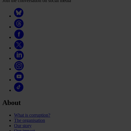
Join the conversation on social media
About
What is corruption?
The organisation
Our story
Our impact