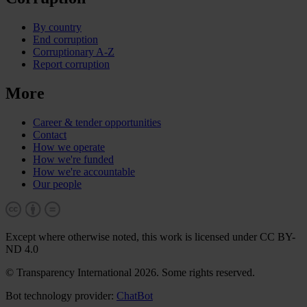
By country
End corruption
Corruptionary A-Z
Report corruption
More
Career & tender opportunities
Contact
How we operate
How we're funded
How we're accountable
Our people
Except where otherwise noted, this work is licensed under CC BY-
ND 4.0
© Transparency International 2026. Some rights reserved.
Bot technology provider:
ChatBot