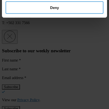
Deny
Mr Oscar Vasquez, Executive Director
Acción Ciudadana
T: +502 331 7566
Subscribe to our weekly newsletter
First name
*
Last name
*
Email address
*
View our
Privacy Policy
.