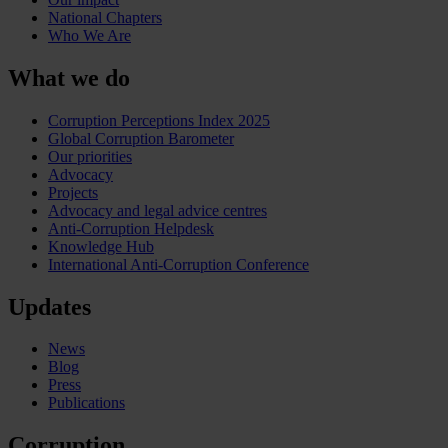
National Chapters
Who We Are
What we do
Corruption Perceptions Index 2025
Global Corruption Barometer
Our priorities
Advocacy
Projects
Advocacy and legal advice centres
Anti-Corruption Helpdesk
Knowledge Hub
International Anti-Corruption Conference
Updates
News
Blog
Press
Publications
Corruption