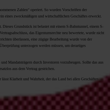
 genommenen Zahlen“ operiert. So wurden Vorschriften der
in eines zweckmäßigen und wirtschaftlichen Geschäftes erweckt.
t. Dieses Grundstück ist belastet mit einem S-Bahntunnel, einem S-
rtragsabschluss, das Eigentumsrechte neu bewertete, wurde nicht
richten überlassen, eine zügige Bearbeitung wurde von der
er Überprüfung unterzogen werden müssen, um derartiges
 und Mandatsträgern durch Investoren vorzubeugen. Sollte das aus
rsatzlos aus dem Vertrag gestrichen.
lässt Klarheit und Wahrheit, der das Land bei allen Geschäften
n. Ferner erhielt der Investor weitere Grundstücke mit ca. 3.000 qm.