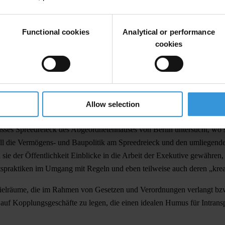
 beziffert, endlich veröffentlicht“.
als wurde ein Kaufvertrag geschlossen, der Leistungen des Landes Ber
Functional cookies
Analytical or performance
halten und musste gegenüber dem Investor umfangreiche Zugeständniss
cookies
eborg Junge-Reyer (SPD). Sie hat die Überschreitung gesetzlicher Vorsc
 akzeptiert.
Allow selection
s Spreedreieck des Abgeordnetenhauses von Berlin untersucht, wo sic
l die Vermögens- und Baupolitik am Spreedreieck und den umliegenden
e der Öffentlichkeit Einblicke in die Arbeit der Exekutive gewähren, 
itspraktiken im Umgang mit Regeln und eben teilweise auch deren „kr
lräume, die im Rahmen von Gesetzen und Verordnungen verlangt bzw. 
uf Kopplungsgeschäfte zu legen, die einen idealen Humus für Intrans