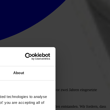
About
 des Spreedreiecks in Berlin. Der vor zwei Jahren eingesetzte
lbst gesetzte Regeln gehalten.
ted technologies to analyse
' you are accepting all of
erlin ist dadurch erheblicher Schaden entstanden. Wir fordern, dass