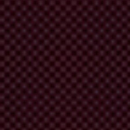
us verabschiedet. Bei der Verabschiedung des Bebauungsplans
ergrößert (+17%). Diese Erhöhung wurde ohne Gegenleistung
 Gunsten des Investors die gesetzlichen und vertraglich fixierten
von Flächen zur baulichen Nutzung, die in Wirklichkeit als
uungsplan für unwirksam erklärt.
tznießer der erweiterten Baurechte war der Investor; bezahlt hat das
alten Anlass für den Untersuchungsgegenstand gegeben hat. Die
itung des Untersuchungsausschusses Spreedreieck durch Andreas
 hat darauf verzichtet, auf einen möglichen Interessenkonflikt, der