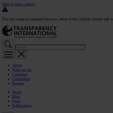
Skip to main content
You are using an outdated browser. Most of this website should still w
About
What we do
Countries
Campaigns
Donate
News
Blog
Press
Publications