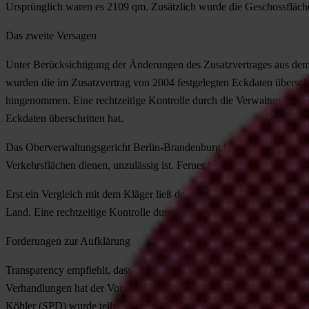
Ursprünglich waren es 2109 qm. Zusätzlich wurde die Geschossfläch
Das zweite Versagen
Unter Berücksichtigung der Änderungen des Zusatzvertrages aus de
wurden die im Zusatzvertrag von 2004 festgelegten Eckdaten übersc
hingenommen. Eine rechtzeitige Kontrolle durch die Verwaltung hat ni
Eckdaten überschritten hat.
Das Oberverwaltungsgericht Berlin-Brandenburg hat in seinem Urteil
Verkehrsflächen dienen, unzulässig ist. Ferner hat das Gericht teilw
Erst ein Vergleich mit dem Kläger ließ das Urteil nicht rechtskräftig
Land. Eine rechtzeitige Kontrolle durch die Verwaltung hat nicht stat
Forderungen zur Aufklärung
Transparency empfiehlt, dass der Vorsitzende eines Untersuchungsaus
Verhandlungen hat der Vorsitzende gerecht und unparteiisch zu führ
Köhler (SPD) wurde teilweise die Neutralität des Vorsitzenden vermis