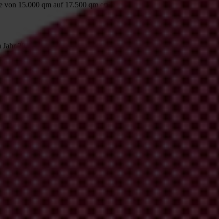
e von 15.000 qm auf 17.500 qm erweitert.
m Jahr 2004 wurde im Jahr 2006 ein Bebauungsplan im Abgeordnetenha
hritten. So wurde die Geschossfläche von 17.500 qm auf 20.500 qm v
cht stattgefunden. Das Land hat einen Bebauungsplan akzeptiert, der zu
 vom 18.12.2007 zum Bebauungsplan festgestellt, dass die Umwidmung 
eise erhebliche Abwägungsmängel festgestellt. Das Gericht hat den Beba
 werden. Das Land hat dem Kläger als Ausgleich 4 Mio. € überwiesen. Nu
tgefunden.
schusses nicht der Partei oder Koalition angehören sollte, deren Verh
en, wie das auch vom Parlamentspräsidenten verlangt wird. Bei der Le
st. Das hat zu einer Reihe von Unterbrechungen geführt. Der Vorsitzende