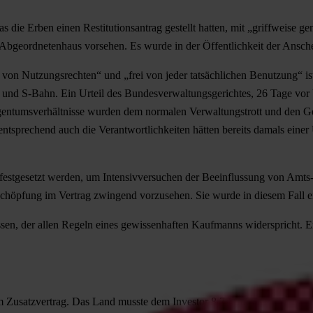
as die Erben einen Restitutionsantrag gestellt hatten, mit „griffweise
bgeordnetenhaus vorsehen. Es wurde in der Öffentlichkeit der Ansche
i von Nutzungsrechten“ und „frei von jeder tatsächlichen Benutzung“ is
 S-Bahn. Ein Urteil des Bundesverwaltungsgerichtes, 26 Tage vor Ve
gentumsverhältnisse wurden dem normalen Verwaltungstrott und den Ge
ementsprechend auch die Verantwortlichkeiten hätten bereits damals ein
estgesetzt werden, um Intensivversuchen der Beeinflussung von Amts-
abschöpfung im Vertrag zwingend vorzusehen. Sie wurde in diesem Fall e
sen, der allen Regeln eines gewissenhaften Kaufmanns widerspricht. Er 
m Zusatzvertrag. Das Land musste dem Investor 8,7 Mio. Euro überweise