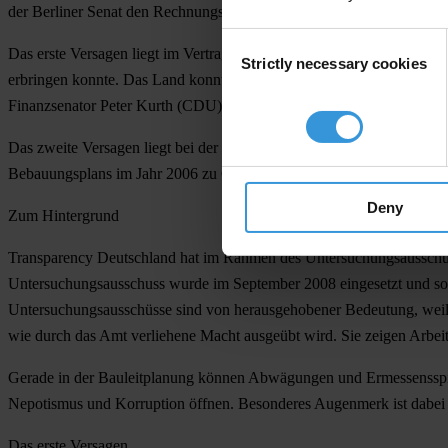
der Berliner Senat den Rechnungshofsbericht, der diesen Schaden genau
Consent
Das erste Versagen liegt im Vertragsabschluss im Dezember 2000. Dam
Strictly necessary cookies
Selection
erbringen konnte. Das Land konnte die vertraglichen Zusagen nicht 
Finanzsenator Peter Kurth (CDU) abgeschlossen worden.
Das zweite Versagen liegt bei der Senatorin für Stadtentwicklung Ing
Bebauungsplans im Jahr 2006 zu Gunsten des Investors Müller-Spreer
Deny
Zum Hintergrund
Transparency Deutschland hat im Rahmen des Untersuchungsausschusse
Untersuchungsausschuss wurde im September 2008 eingesetzt und sol
Untersuchungsausschüsse sind von herausgehobener Bedeutung, weil si
wie durch das Amt verliehene Macht ausgeübt wird. Sie zeigen Arbe
Gerade in der Bauleitplanung können Abwägungen und Ermessensspie
Nepotismus und Korruption öffnen. Besonderes Augenmerk ist dabei a
Das erste Versagen