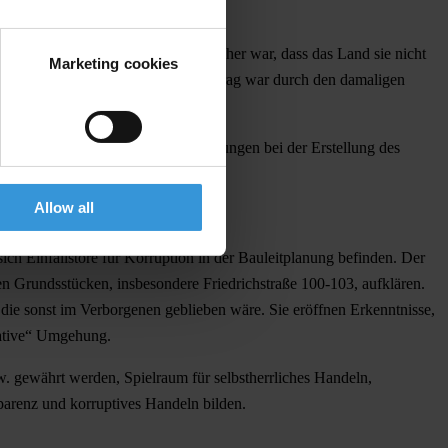
lin versprach, von denen vorab sicher war, dass das Land sie nicht
Marketing cookies
e machen. Dieser katastrophale Vertrag war durch den damaligen
hriften und vertraglicher Vereinbarungen bei der Erstellung des
Allow all
h Einfallstore für Korruption in der Bauleitplanung befinden. Der
 Grundsstücken, insbesondere Friedrichstraße 100-103, aufklären.
die sonst im Verborgenen geblieben wäre. Sie eröffnen Erkenntnisse,
eative“ Umgehung.
gewährt werden, Spielraum für selbstherrliches Handeln,
parenz und korruptives Handeln bilden.