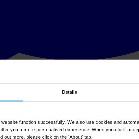
Details
Members of the Berlin-Senate acted illegitimately
and kritisiert das politische Versagen im Zusammenhang mit dem Verkauf
des Berliner Senats ans Licht gebracht. Das Land hat sich nicht an se
website function successfully. We also use cookies and automa
offer you a more personalised experience. When you click 'accept
 Spreedreieck ist ein Beispiel für systemisches Versagen. Dem Land B
nd out more, please click on the 'About' tab.