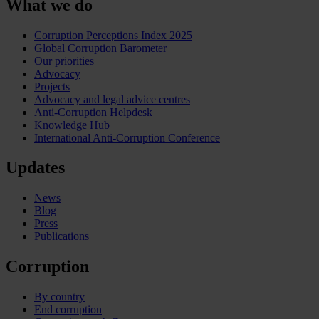
What we do
Corruption Perceptions Index 2025
Global Corruption Barometer
Our priorities
Advocacy
Projects
Advocacy and legal advice centres
Anti-Corruption Helpdesk
Knowledge Hub
International Anti-Corruption Conference
Updates
News
Blog
Press
Publications
Corruption
By country
End corruption