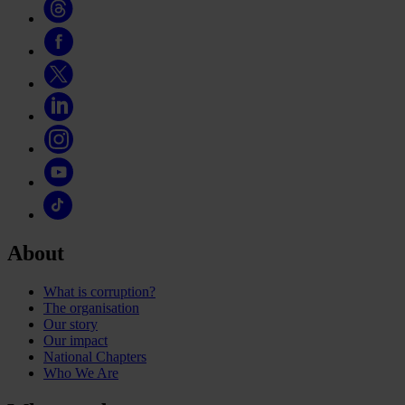
About
What is corruption?
The organisation
Our story
Our impact
National Chapters
Who We Are