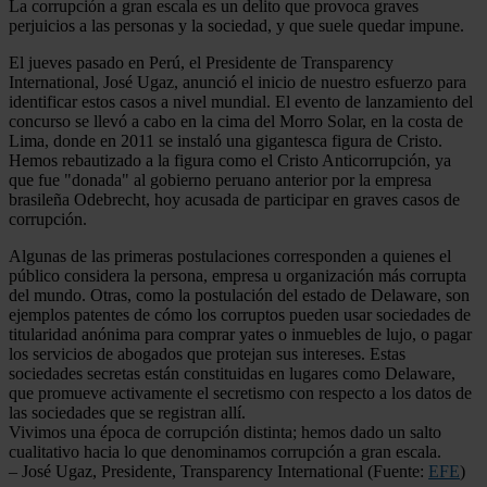
La corrupción a gran escala es un delito que provoca graves
perjuicios a las personas y la sociedad, y que suele quedar impune.
El jueves pasado en Perú, el Presidente de Transparency
International, José Ugaz, anunció el inicio de nuestro esfuerzo para
identificar estos casos a nivel mundial. El evento de lanzamiento del
concurso se llevó a cabo en la cima del Morro Solar, en la costa de
Lima, donde en 2011 se instaló una gigantesca figura de Cristo.
Hemos rebautizado a la figura como el Cristo Anticorrupción, ya
que fue "donada" al gobierno peruano anterior por la empresa
brasileña Odebrecht, hoy acusada de participar en graves casos de
corrupción.
Algunas de las primeras postulaciones corresponden a quienes el
público considera la persona, empresa u organización más corrupta
del mundo. Otras, como la postulación del estado de Delaware, son
ejemplos patentes de cómo los corruptos pueden usar sociedades de
titularidad anónima para comprar yates o inmuebles de lujo, o pagar
los servicios de abogados que protejan sus intereses. Estas
sociedades secretas están constituidas en lugares como Delaware,
que promueve activamente el secretismo con respecto a los datos de
las sociedades que se registran allí.
Vivimos una época de corrupción distinta; hemos dado un salto
cualitativo hacia lo que denominamos corrupción a gran escala.
– José Ugaz, Presidente, Transparency International (Fuente:
EFE
)