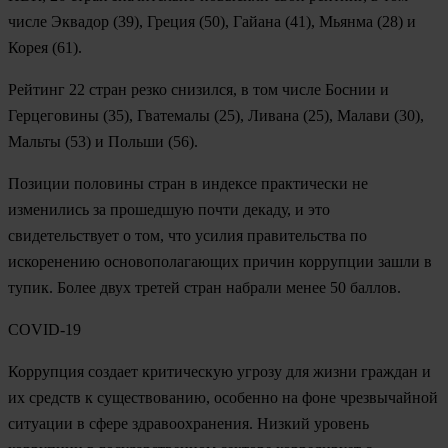
числе
Эквадор
(39),
Греция
(50),
Гайана
(41),
Мьянма
(28) и
Корея
(61).
Рейтинг 22 стран резко снизился, в том числе
Боснии
и
Герцеговины (35),
Гватемалы
(25),
Ливана
(25),
Малави
(30),
Мальты
(53) и
Польши
(56).
Позиции половины стран в индексе практически не
изменились за прошедшую почти декаду, и это
свидетельствует о том, что усилия правительства по
искоренению основополагающих причин коррупции зашли в
тупик. Более двух третей стран набрали менее 50 баллов.
COVID-19
Коррупция создает критическую угрозу для жизни граждан и
их средств к существованию, особенно на фоне чрезвычайной
ситуации в сфере здравоохранения. Низкий уровень