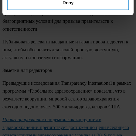
Deny
Защищать демократию
и содействовать расширению
пространства для гражданского общества для создания
благоприятных условий для призыва правительств к
ответственности.
Публиковать релевантные данные и гарантировать доступ к
ним
, чтобы обеспечить для людей простую, доступную,
актуальную и значимую информацию.
Заметки для редакторов
Предыдущие исследования Transparency International в рамках
программы «Глобальное здравоохранение» показали, что в
результате коррупции мировой сектор здравоохранения
ежегодно недополучает 500 миллиардов долларов США.
Проигнорированная
пандемия:
как коррупция в
здравоохранении препятствует достижению цели всеобщего
охвата услугами здравоохранения (доклад за 2019 год, на