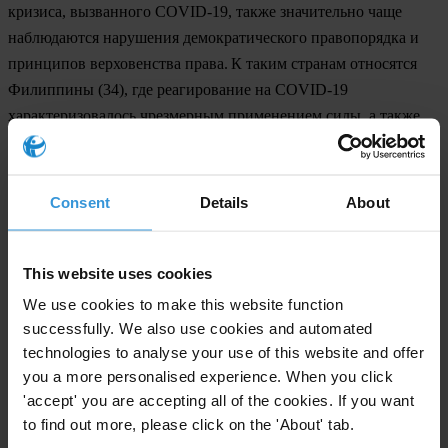
кризиса, вызванного COVID-19, также значительно чаще
наблюдаются нарушения демократического правопорядка и
принципов верховенства права. К таким странам относятся
Филиппины
(34), где реагирование на COVID-19
характеризовалось чрезмерным применением силы, а также
серьезными нарушениями прав человека и свободы СМИ.
В продолжение темы отрицательной динамики
США
с
Consent
Details
About
результатом 67 баллов занимают самую низкую позицию в
ИВК с 2012 года. Помимо предполагаемого конфликта
интересов и злоупотреблений служебным положением на
This website uses cookies
самом высоком уровне, в 2020 году слабый контроль над
We use cookies to make this website function
использованием беспрецедентного пакета помощи для борьбы
successfully. We also use cookies and automated
с COVID-19 в размере 1 триллиона долларов США вызвал
technologies to analyse your use of this website and offer
серьезную обеспокоенность и ознаменовал собой
you a more personalised experience. When you click
значительное отступление от устоявшихся демократических
'accept' you are accepting all of the cookies. If you want
норм, способствующих подотчетности правительства.
to find out more, please click on the 'About' tab.