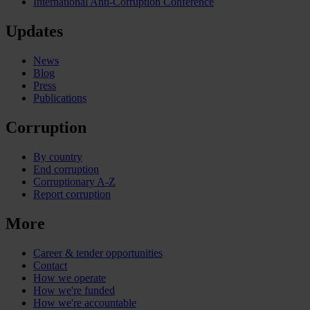
International Anti-Corruption Conference
Updates
News
Blog
Press
Publications
Corruption
By country
End corruption
Corruptionary A-Z
Report corruption
More
Career & tender opportunities
Contact
How we operate
How we're funded
How we're accountable