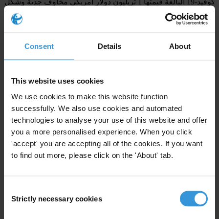
كوفيد-19 البالغة قيمتها 1 تريليون دولار أمريكي مخاوف جدية وشكل
تراجعاً عن الأعراف الديمقراطية الراسخة التي تدعم وجود حكومة
خاضعة للمساءلة.
Consent
Details
About
التوصيات
أبرزت نتائج العام الماضي تحديات النزاهة حتى لدى الدول التي
This website uses cookies
حصلت على أعلى الدرجات، ما يثبت أنه لا يوجد بلد خالٍ من الفساد.
وللحد من الفساد والاستجابة بشكل أفضل للأزمات المستقبلية،
We use cookies to make this website function
توصي منظمة الشفافية الدولية جميع الحكومات بما يلي:
successfully. We also use cookies and automated
technologies to analyse your use of this website and offer
تعزيز قوة المؤسسات الرقابية
من أجل ضمان وصول الموارد لأولئك
you a more personalised experience. When you click
الذين هم في أمسّ الحاجة إليها. ويجب أن يكون لدى سلطات
'accept' you are accepting all of the cookies. If you want
مكافحة الفساد والمؤسسات الرقابية ما يكفي من الأموال والموارد
to find out more, please click on the 'About' tab.
والاستقلالية التي تمكّنها من أداء واجباتها.
ضمان
وجود معاملات تعاقد
مفتوح
ة
وشفاف
ة
لمكافحة ارتكاب
Consent
المخالفات، وتحديد تضارب المصالح، وضمان التسعير العادل.
Strictly necessary cookies
Selection
الدفاع عن الديمقراطية وتعزيز الفضاء المدني
لخلق الظروف
المواتية لمساءلة الحكومات.