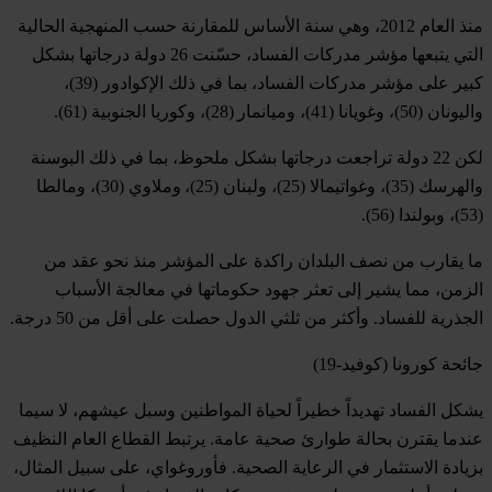
منذ العام 2012، وهي سنة الأساس للمقارنة حسب المنهجية الحالية
التي يتبعها مؤشر مدركات الفساد، حسّنت 26 دولة درجاتها بشكل
كبير على مؤشر مدركات الفساد، بما في ذلك
الإكوادور
(39)،
و
اليونان
(50)، و
غويانا
(41)، و
ميانمار
(28)، و
كوريا الجنوبية
(61).
لكن 22 دولة تراجعت درجاتها بشكل ملحوظ، بما في ذلك
البوسنة
والهرسك
(35)، و
غواتيمالا
(25)، و
لبنان
(25)، و
ملاوي
(30)، و
مالطا
(53)، و
بولندا
(56).
ما يقارب من نصف البلدان راكدة على المؤشر منذ نحو عقد من
الزمن، مما يشير إلى تعثر جهود حكوماتها في معالجة الأسباب
الجذرية للفساد. وأكثر من ثلثي الدول حصلت على أقل من 50 درجة.
جائحة كورونا (
كوفيد-19
)
يشكل الفساد تهديداً خطيراً لحياة المواطنين وسبل عيشهم، لا سيما
عندما يقترن بحالة طوارئ صحية عامة. يرتبط القطاع العام النظيف
بزيادة الاستثمار في الرعاية الصحية. ف
أوروغواي
، على سبيل المثال،