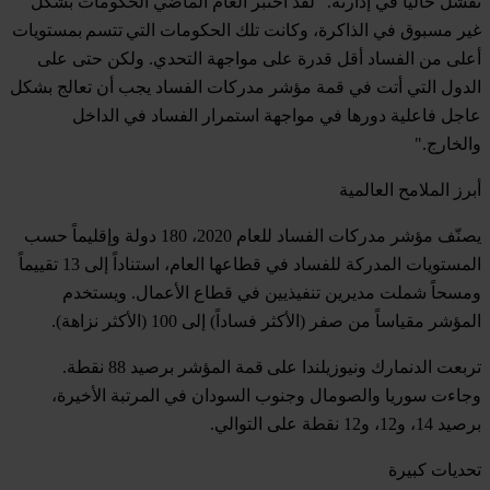
نفشل حالياً في إدارته." لقد اختبر العام الماضي الحكومات بشكل
غير مسبوق في الذاكرة، وكانت تلك الحكومات التي تتسم بمستويات
أعلى من الفساد أقل قدرة على مواجهة التحدي. ولكن حتى على
الدول التي أتت في قمة مؤشر مدركات الفساد يجب أن تعالج بشكل
عاجل فاعلية دورها في مواجهة استمرار الفساد في الداخل
والخارج."
أبرز الملامح العالمية
يصنّف مؤشر مدركات الفساد للعام 2020، 180 دولة وإقليماً حسب
المستويات المدركة للفساد في قطاعها العام، استناداً إلى 13 تقييماً
ومسحاً شملت مديرين تنفيذيين في قطاع الأعمال. ويستخدم
المؤشر مقياساً من صفر (الأكثر فساداً) إلى 100 (الأكثر نزاهة).
تربعت
الدنمارك
و
نيوزيلندا
على قمة المؤشر برصيد 88 نقطة.
وجاءت
سوريا
و
الصومال
و
جنوب السودان
في المرتبة الأخيرة،
برصيد 14، و12، و12 نقطة على التوالي.
تحديات كبيرة