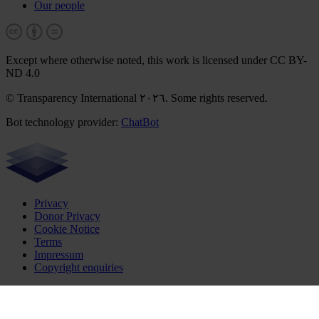
Our people
Except where otherwise noted, this work is licensed under CC BY-
ND 4.0
© Transparency International ٢٠٢٦. Some rights reserved.
Bot technology provider:
ChatBot
Privacy
Donor Privacy
Cookie Notice
Terms
Impressum
Copyright enquiries