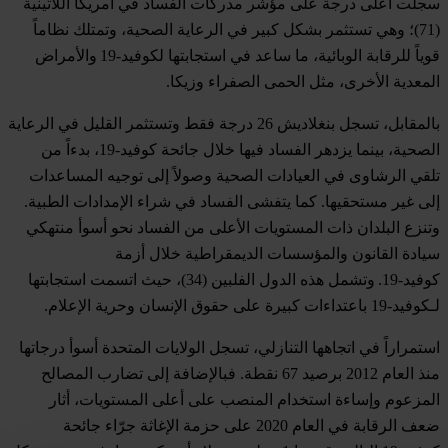
سجلت أعلى درجة على مؤشر مدركات الفساد في أمريكا اللاتينية
(71)؛ وهي تستثمر بشكل كبير في الرعاية الصحية، وتمتلك نظاماً
قوياً للرقابة الوبائية، ما ساعد في استجابتها لكوفيد-19 والأمراض
المعدية الأخرى، مثل الحمى الصفراء وزيكا.
بالمقابل، تسجل
بنغلاديش
26 درجة فقط وتستثمر القليل في الرعاية
الصحية، بينما يزدهر الفساد فيها خلال جائحة كوفيد-19، بدءاً من
تلقي الرشاوى في العيادات الصحية وصولاً إلى توجيه المساعدات
إلى غير مستحقيها. كما يتفشى الفساد في شراء الإمدادات الطبية.
وتنزع البلدان ذات المستويات الأعلى من الفساد نحو أسوأ منتهكي
سيادة القانون والمؤسسات الديمقراطية خلال أزمة
كوفيد-19. وتشمل هذه الدول
الفلبين
(34)، حيث اتسمت استجابتها
لـكوفيد-19 باعتداءات كبيرة على حقوق الإنسان وحرية الإعلام.
استمراراً في اتجاهها التنازلي، تسجل
الولايات المتحدة
أسوأ درجاتها
منذ العام 2012 برصيد 67 نقطة. فبالإضافة إلى تضارب المصالح
المزعوم وإساءة استخدام المنصب على أعلى المستويات، أثار
ضعف الرقابة في العام 2020 على حزمة الإغاثة جرّاء جائحة