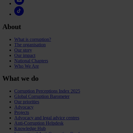
About
What is corruption?
The organisation
Our story
Our impact
National Chapters
Who We Are
What we do
Corruption Perceptions Index 2025
Global Corruption Barometer
Our priorities
Advocacy
Projects
Advocacy and legal advice centres
Anti-Corruption Helpdesk
Knowledge Hub