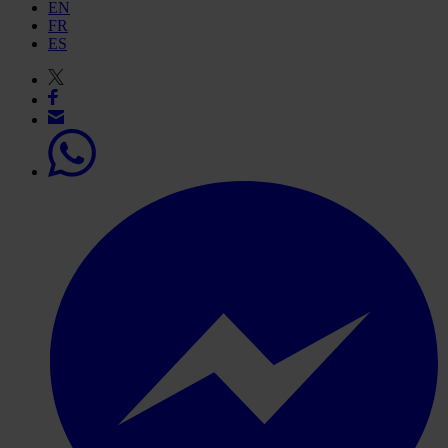
EN
FR
ES