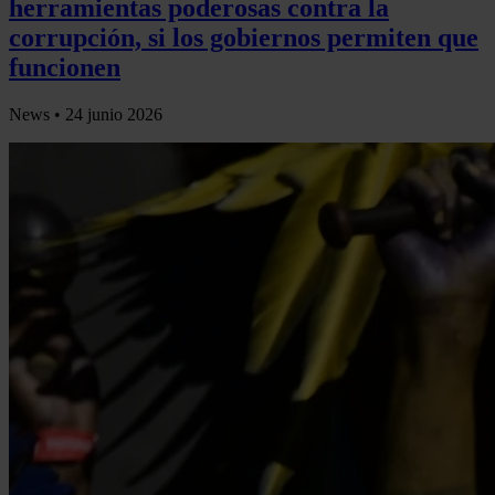
herramientas poderosas contra la
corrupción, si los gobiernos permiten que
funcionen
News •
24 junio 2026