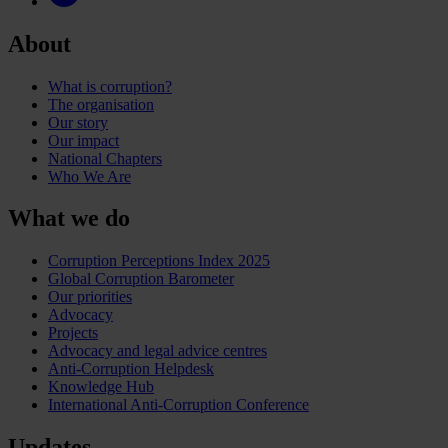
About
What is corruption?
The organisation
Our story
Our impact
National Chapters
Who We Are
What we do
Corruption Perceptions Index 2025
Global Corruption Barometer
Our priorities
Advocacy
Projects
Advocacy and legal advice centres
Anti-Corruption Helpdesk
Knowledge Hub
International Anti-Corruption Conference
Updates