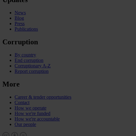
News
Blog
Press
Publications
Corruption
By country
End corruption
Corruptionary A-Z
Report corruption
More
Career & tender opportunities
Contact
How we operate
How we're funded
How we're accountable
Our people