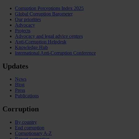
Corruption Perceptions Index 2025
Global Corruption Barometer
Our priorities
Advocacy
Projects
Advocacy and legal advice centres
Anti-Corruption Helpdesk
Knowledge Hub
International Anti-Corruption Conference
Updates
News
Blog
Press
Publications
Corruption
By country
End corruption
Corruptionary A-Z
Report corruption