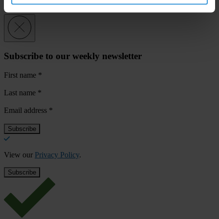
Subscribe to our weekly newsletter
First name
*
Last name
*
Email address
*
View our
Privacy Policy
.