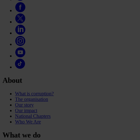
About
What is corruption?
The organisation
Our story
Our impact
National Chapters
Who We Are
What we do