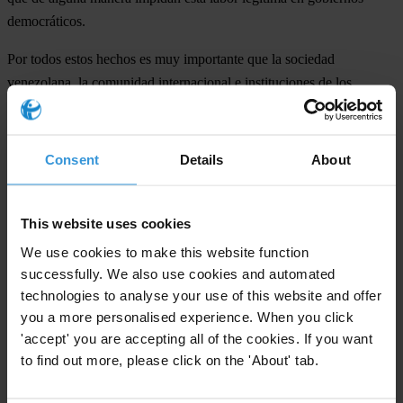
democráticos.
Por todos estos hechos es muy importante que la sociedad
venezolana, la comunidad internacional e instituciones de los
sistemas de protección de derechos humanos mantengan la atención
sobre la situación venezolana y que por los mecanismos adecuados
soliciten al Estado venezolano que:
Consent
Details
About
1. Se abstenga de hacer persecución o acoso alguno contra
dirigentes políticos y sociales con el fin de intimidar a la población o
This website uses cookies
inhibir el debate público electoral.
We use cookies to make this website function
successfully. We also use cookies and automated
2. Garantice respeto a los derechos humanos de todas las personas y
technologies to analyse your use of this website and offer
en particular de los dirigentes políticos y sociales en el contexto
you a more personalised experience. When you click
electoral.
'accept' you are accepting all of the cookies. If you want
3. Permita el libre debate político y el flujo de las ideas e
to find out more, please click on the 'About' tab.
informaciones sin discriminación.