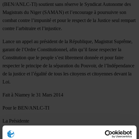
(BEN/ANLC-TI) soutient sans réserve le Syndicat Autonome des
Magistrats du Niger (SAMAN) et l’encourage à poursuivre son
combat contre l’impunité et pour le respect de la Justice seul rempart
contre l’arbitraire et l’injustice.
Lance un appel au président de la République, Magistrat Suprême,
garant de l’Ordre Constitutionnel, afin qu’il fasse respecter la
Constitution que le peuple s’est librement donnée et pour faire
respecter le principe de la séparation du Pouvoir, de l’Indépendance
de la justice et l’égalité de tous les citoyens et citoyennes devant la
Loi.
Fait à Niamey le 31 Mars 2014
Pour le BEN/ANLC-TI
La Présidente
Mme BAGNAN Aïssata FALL