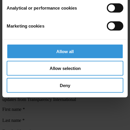
Analytical or performance cookies
View our
Privacy Policy
.
Marketing cookies
Allow all
Your registration is almost complete. Please go to your inbox and
confirm your email address in the email we just sent to you
Allow selection
SHARE OUR VISION
Stay informed
Deny
Subscribe to our weekly newsletter to get the latest news and
updates from Transparency International
First name
*
Last name
*