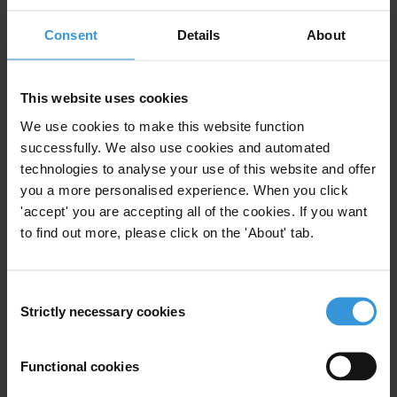
Consent
Details
About
For any press enquiries please contact
Saran Koly
This website uses cookies
Communications Coordinator Africa
We use cookies to make this website function
T: +49 30 34 38 20 690
successfully. We also use cookies and automated
E:
skoly@transparency.org
technologies to analyse your use of this website and offer
you a more personalised experience. When you click
'accept' you are accepting all of the cookies. If you want
to find out more, please click on the 'About' tab.
Subscribe to our weekly newsletter
First name
*
Consent
Strictly necessary cookies
Selection
Last name
*
Email address
*
Functional cookies