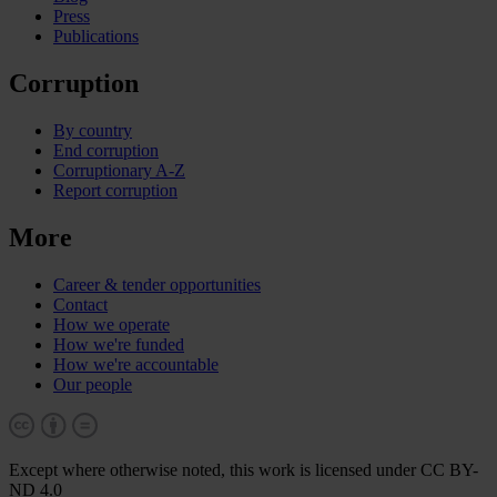
Press
Publications
Corruption
By country
End corruption
Corruptionary A-Z
Report corruption
More
Career & tender opportunities
Contact
How we operate
How we're funded
How we're accountable
Our people
Except where otherwise noted, this work is licensed under CC BY-
ND 4.0