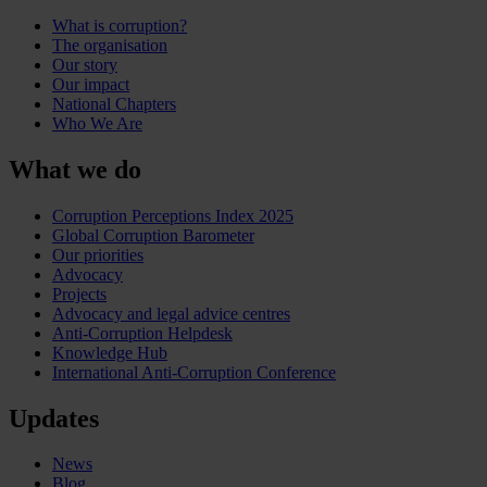
What is corruption?
The organisation
Our story
Our impact
National Chapters
Who We Are
What we do
Corruption Perceptions Index 2025
Global Corruption Barometer
Our priorities
Advocacy
Projects
Advocacy and legal advice centres
Anti-Corruption Helpdesk
Knowledge Hub
International Anti-Corruption Conference
Updates
News
Blog