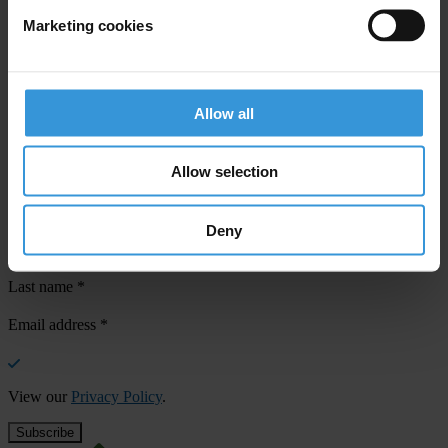
Marketing cookies
Your registration is almost complete. Please go to your inbox and
confirm your email address in the email we just sent to you
Allow all
SHARE OUR VISION
Stay informed
Allow selection
Subscribe to our weekly newsletter to get the latest news and
updates from Transparency International
Deny
First name
*
Last name
*
Email address
*
View our
Privacy Policy
.