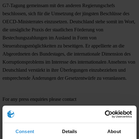
G7-Tagung gemeinsam mit den anderen Regierungschefs
beschlossen, sich für die Umsetzung der jüngsten Beschlüsse des
OECD-Ministerrates einzusetzen. Deutschland stehe somit im Wort,
die unsägliche Praxis der staatlichen Förderung von
Bestechungszahlungen im Ausland in Form von
Steuerabzugsmöglichkeiten zu beseitigen. Er appellierte an die
Abgeordneten des Bundestages, die internationale Dimension des
Korruptionsproblems im Interesse des internationalen Ansehens von
Deutschland verstärkt in ihre Überlegungen einzubeziehen und
entsprechende Änderungen der Gesetzentwürfe zu veranlassen.
For any press enquiries please contact
In Germany
Prof. Dr. Peter Eigen, Chairman
Dr. Hansjörg Elshorst, Managing Director
Consent
Details
About
tel. + (49 30) 343 82 00