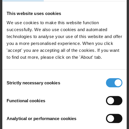
fax + (49 30) 34703912
e-mail
ti@transparency.org
This website uses cookies
We use cookies to make this website function
successfully. We also use cookies and automated
technologies to analyse your use of this website and offer
you a more personalised experience. When you click
Subscribe to our weekly newsletter
'accept' you are accepting all of the cookies. If you want
to find out more, please click on the 'About' tab.
First name
*
Last name
*
Consent
Email address
*
Strictly necessary cookies
Selection
Functional cookies
View our
Privacy Policy
.
Analytical or performance cookies