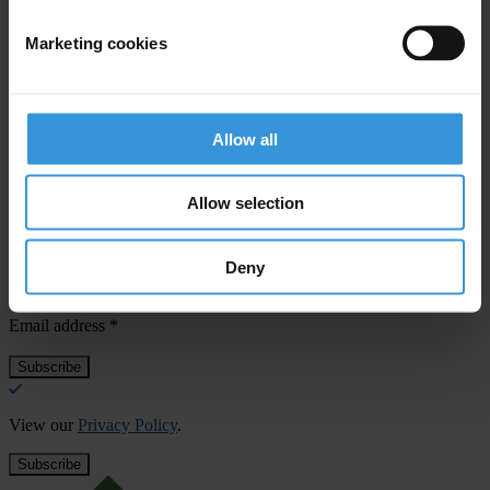
شرف الموسوي
Marketing cookies
sharaf115@gmail.com
+٩٧٣٣٩٦٤٠٩٢٩
Allow all
Subscribe to our weekly newsletter
Allow selection
First name
*
Deny
Last name
*
Email address
*
View our
Privacy Policy
.