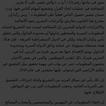
تنص في مادتها رقم (13 / أ و ب ) والتي تنصي على: أ) تعزيز
الشفافية في عمليات اتخاذ القرار وتشجيع أسهام الناس فيها. وب)
ضمان تيسير حصول الناس فعلياً على المعلومات ” ومن رأينا إن
مقترح هذا القانون يتعارض وألتزامات البحرين ببنود الأتفاقية
والالتزامات الدولية للبحرين. إن الشفافية ليست ضد التشريع لحماية
المعلومات السرية والمحظور تداولها أو محدودة التداول والتي تتعلق
بأمن وكيان الدولة، ولكن في الدول الديمقراطية العريقة ، فإن هناك
هيئة مستقلة مسؤولة عن حماية وثائق الدولة السرية ومحدودة
التداول، ويتم الإفصاح عنها بعد مرور فترة من الزمن، أما في
البحرين فيترك ذلك لتقدير الموظفين، والذين في بعض الأحيان
يحجبون المعلومات حتى عن نواب في مهمة تحقيق مثل التحقيق في
ملكية الأراضي التي استولى عليها متنفذين في عام 2010.
إن ذلك يأتي في سياق المزيد من التشريع واتخاذ إجراءات للتضييق
على الحريات العامة، وحجب المعلومات التي من حق المواطن
الإطلاع عليها.
إن إخفاء المعلومات عن المهتمين والمتخصصين وأصحاب المصالح