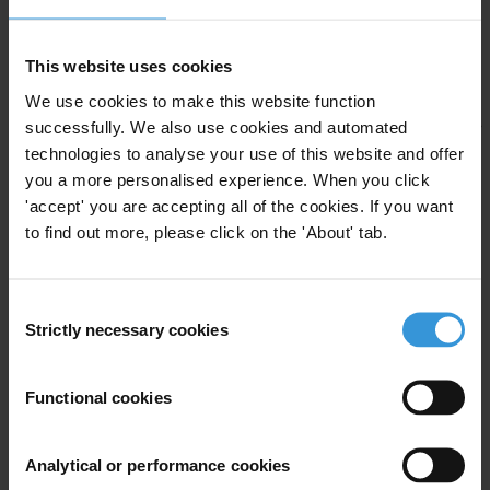
وعمليات اتخاذ القرارات فيها، وعن القرارات والصكوك القانونية
التى تهم عامة الناس، مع إيلاء المراعاة الواجبة لصون حرمتهم
وبياناتهم الشخصية.ب) تبسيط الإجراءات الإدارية، عند الاقتضاء، من
This website uses cookies
أجل تيسير وصول الناس إلى السلطات المختصة التىتتخذ القرارات.
We use cookies to make this website function
ج) نشر معلومات يمكن أن تضم تقارير دورية عن مخاطر الفسادفى
successfully. We also use cookies and automated
إدارتها العمومية.
technologies to analyse your use of this website and offer
you a more personalised experience. When you click
وتطالب الشفافية بدلاً من اعتماد مسودة هذا القانون، ان يقدم
'accept' you are accepting all of the cookies. If you want
مجلس النواب مقترح قانون حرية الوصول للمعلومات، وتشكيل هيئة
to find out more, please click on the 'About' tab.
مستقلة مهمتها التعامل مع طلبات الافصاح عن المعلومات الرسمية.
والذي تم تقديمه من أحد النواب، للمجلس بعام 2010 والذي ساهمت
جمعية الشفافية في مراجعته من خلال الورش التي أقامتها بعام
Consent
Strictly necessary cookies
Selection
2009م. وذلك تماشياً مع التزامات البحرين مع الأعراف الدولية
والحقوق المنصوص عليها في الأتفاقيات الدولية والمتعلقة بحرية
التعبير والرأي وحرية البحث العلمي والدراسات ومكافحة الفساد.
Functional cookies
Analytical or performance cookies
For any press enquiries please contact