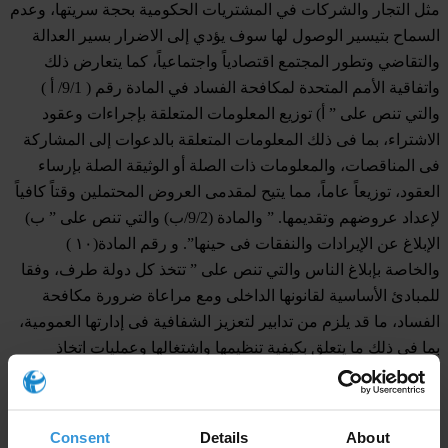
مثل التجار والشركات في المشتريات الحكومية بحجة سريتها، وعدم
السماح بتيسير الوصول لها سوف يؤدي إلى الاضرار بسير العدالة
والتقاضي وتطور المجتمع اقتصادياً واجتماعياً، كما يتعارض ذلك
واتفاقية الأمم المتحدة لمكافحة الفساد في المادة رقم ( 9/1/ أ )
والتي تنص على ” أ) توزيع المعلومات المتعلقة بإجراءات وعقود
الاشتراء، بما فى ذلك المعلومات المتعلقة بالدعوات إلى المشاركة
فى المناقصات، والمعلومات ذات الصلة أو الوثيقة الصلة بإرساء
العقود، توزيعاً عاماً، مما يتيح لمقدمى العروض المحتملين وقتاً كافياً
لإعداد عروضهم وتقديمها. ” والمادة (9/2/ب) والتي تنص على ” ب)
الإبلاغ عن الإيرادات والنفقات فى حينها”. و رقم المادة(١٠ )
والخاصة بإبلاغ الناس والتي تنص على ” تتخذ كل دولة طرف، وفقا
للمبادئ الأساسية لقانونها الداخلى ومع مراعاة ضرورة مكافحة
الفساد، ما قد يلزم من تدابير لتعزيز الشفافية فى إدارتها العمومية،
بما فى ذلك ما يتعلق بكيفية تنظيمها واشتغالها وعمليات اتخاذ
القرارات فيها، عند الاقتضاء. ويجوز أن تشمل هذه التدابير ما يلى:
أ) اعتماد إجراءات أو لوائح تمكن عامة الناس من الحصول، عند
الاقتضاء، على معلومات عن كيفية تنظيم إدارتها العمومية واشتغالها
Consent
Details
About