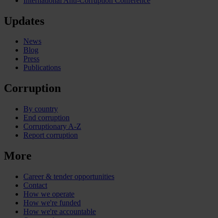
International Anti-Corruption Conference
Updates
News
Blog
Press
Publications
Corruption
By country
End corruption
Corruptionary A-Z
Report corruption
More
Career & tender opportunities
Contact
How we operate
How we're funded
How we're accountable