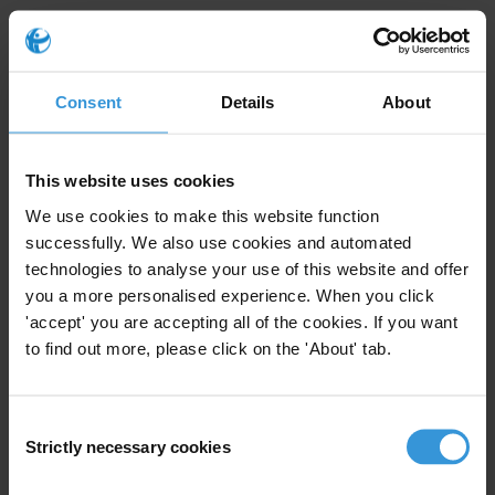
Ámbitos de la gestión frente a Etapas con mayores riesgos
Consent
Details
About
¿Cómo avanzar?
This website uses cookies
Sin duda el compromiso del sector privado en la generación de este
We use cookies to make this website function
successfully. We also use cookies and automated
tipo de instrumentos y herramientas es una propuesta concreta para
technologies to analyse your use of this website and offer
la promoción de la transparencia en la cogestión de los recursos
you a more personalised experience. When you click
públicos. Igualmente, la participación de los gremios y la alta
'accept' you are accepting all of the cookies. If you want
gerencia del sector son fundamentales para iniciar el cambio, así
to find out more, please click on the 'About' tab.
como la vinculación de la cadena de valor, que debe ser una de las
principales apuestas del sector.
Consent
Luchar contra la corrupción en sus múltiples manifestaciones en el
Strictly necessary cookies
Selection
proceso contractual requiere de un apoyo decidido del sector
privado y público, que debe involucrar a diversos aliados en la