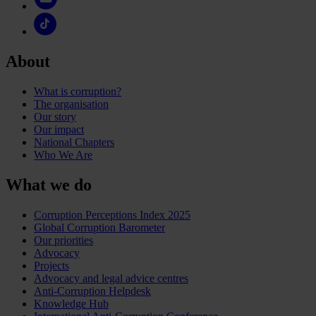
About
What is corruption?
The organisation
Our story
Our impact
National Chapters
Who We Are
What we do
Corruption Perceptions Index 2025
Global Corruption Barometer
Our priorities
Advocacy
Projects
Advocacy and legal advice centres
Anti-Corruption Helpdesk
Knowledge Hub