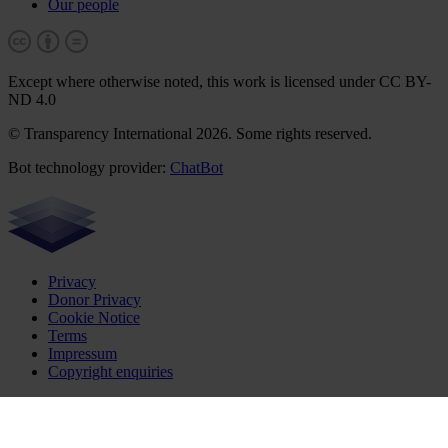
Our people
Except where otherwise noted, this work is licensed under CC BY-
ND 4.0
© Transparency International 2026. Some rights reserved.
Bot technology provider:
ChatBot
Privacy
Donor Privacy
Cookie Notice
Terms
Impressum
Copyright enquiries