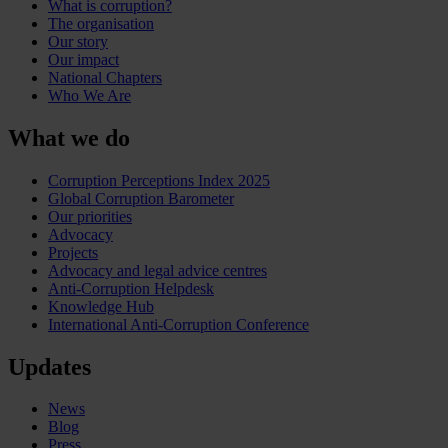
What is corruption?
The organisation
Our story
Our impact
National Chapters
Who We Are
What we do
Corruption Perceptions Index 2025
Global Corruption Barometer
Our priorities
Advocacy
Projects
Advocacy and legal advice centres
Anti-Corruption Helpdesk
Knowledge Hub
International Anti-Corruption Conference
Updates
News
Blog
Press