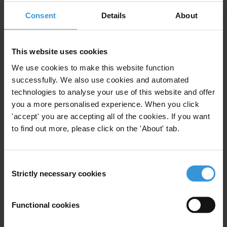
Consent
Details
About
For any press enquiries please contact
This website uses cookies
Christian Humborg
T: +49-30-549898-0
We use cookies to make this website function
E:
office@transparency.de
successfully. We also use cookies and automated
technologies to analyse your use of this website and offer
you a more personalised experience. When you click
'accept' you are accepting all of the cookies. If you want
to find out more, please click on the 'About' tab.
Subscribe to our weekly newsletter
First name
*
Consent
Strictly necessary cookies
Last name
*
Selection
Email address
*
Functional cookies