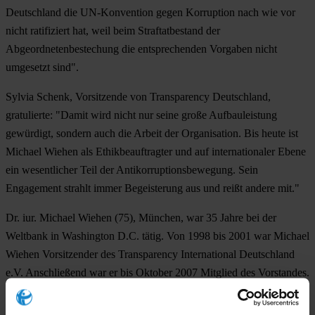
Deutschland die UN-Konvention gegen Korruption nach wie vor
nicht ratifiziert hat, weil beim Straftatbestand der
Abgeordnetenbestechung die entsprechenden Vorgaben nicht
umgesetzt sind".
Sylvia Schenk, Vorsitzende von Transparency Deutschland,
gratulierte: "Damit wird nicht nur seine große Aufbauleistung
gewürdigt, sondern auch die Arbeit der Organisation. Bis heute ist
Michael Wiehen als Ethikbeauftragter und auf internationaler Ebene
ein wesentlicher Teil der Antikorruptionsbewegung. Sein
Engagement strahlt immer Begeisterung aus und reißt andere mit."
Dr. iur. Michael Wiehen (75), München, war 35 Jahre bei der
Weltbank in Washington D.C. tätig. Von 1998 bis 2001 war Michael
Wiehen Vorsitzender des Transparency International Deutschland
e.V. Anschließend war er bis Oktober 2007 Mitglied des Vorstandes.
Seitdem ist er Ethikbeauftragter von Transparency Deutschland. Seit
2003 ist er Mitglied des Beirats des Transparency International e.V.