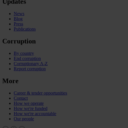
Updates
News
Blog
Press
Publications
Corruption
By country
End corruption
Corruptionary A-Z
Report corruption
More
Career & tender opportunities
Contact
How we operate
How we're funded
How we're accountable
Our people