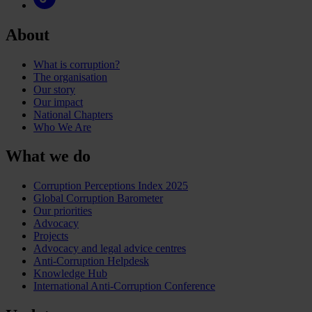
About
What is corruption?
The organisation
Our story
Our impact
National Chapters
Who We Are
What we do
Corruption Perceptions Index 2025
Global Corruption Barometer
Our priorities
Advocacy
Projects
Advocacy and legal advice centres
Anti-Corruption Helpdesk
Knowledge Hub
International Anti-Corruption Conference