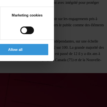
ons fortes et indépendantes qui agissent avec intégrité pour protéger
Marketing cookies
 l’écart les contre-pouvoirs et revenir sur les engagements pris à
rôle indépendant et la redevabilité envers le public comme des éléments
s à l’aide de 13 sources de données indépendantes, sur une échelle
de l’IPC a chuté jusqu’à seulement 42 sur 100. La grande majorité des
Allow all
s obtenant une note supérieure à 80 est passé de 12 il y a dix ans à
 démocraties, des États-Unis (64), du Canada (75) et de la Nouvelle-