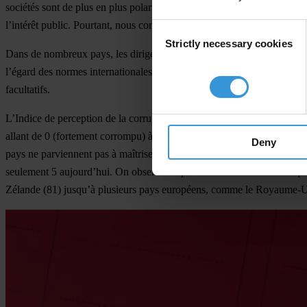
sociétés sont de plus en plus polarisées. Pour surmonter ces difficultés
l’intérêt public. Pourtant, nous constatons trop souvent l’absence d’u
Consent
Strictly necessary cookies
Selection
Dans de nombreux pays, les dirigeants invoquent des questions sécurita
l’égard des normes internationales, y compris les mesures de lutte cont
facultatifs.
L’Indice de perception de la corruption 2025 (IPC) mesure les niveaux 
allant de 0 (fortement corrompu) à 100 (très peu corrompu). Cette ann
Deny
pays ne parviennent pas à maîtriser la corruption : 122 pays sur 182 ob
seulement 5 aujourd’hui. On observe en particulier une tendance inquié
Zélande (81) jusqu’à plusieurs pays européens, comme le Royaume-Uni