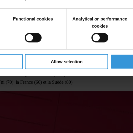
, le monde a besoin de dirigeants guidés par des principes et d’instituti
ne bonne gouvernance et de dirigeants redevables.
Functional cookies
Analytical or performance
ires, économiques ou géopolitiques pour centraliser le pouvoir, mettre à
cookies
re la corruption. Trop souvent, ils considèrent la transparence, le cont
perçus de corruption dans le secteur public dans 182 pays et territoire
ée, pour la première fois depuis plus de dix ans, la moyenne mondiale 
Allow selection
tiennent un score inférieur à 50 sur l’indice. En outre, le nombre de pay
tante à la dégradation de la perception de la corruption dans certaines
 (70), la France (66) et la Suède (80).