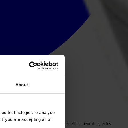
About
ted technologies to analyse
' you are accepting all of
s armés et la crise climatique ont des effets meurtriers, et les