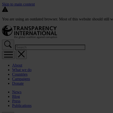
Skip to main content
You are using an outdated browser. Most of this website should still w
About
What we do
Countries
Campaigns
Donate
News
Blog
Press
Publications