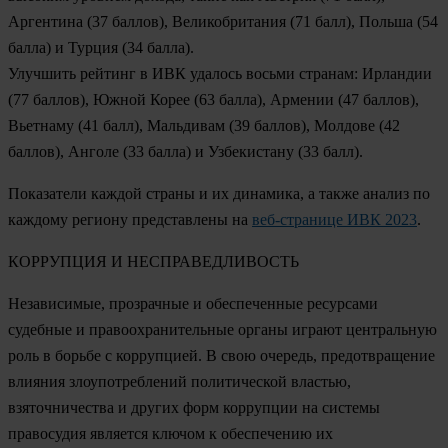
Аргентина
(37 баллов),
Великобритания
(71 балл),
Польша
(54
балла) и
Турция
(34 балла).
Улучшить рейтинг в ИВК удалось восьми странам:
Ирландии
(77 баллов),
Южной Корее
(63 балла),
Армении
(47 баллов),
Вьетнаму
(41 балл),
Мальдивам
(39 баллов),
Молдове
(42
баллов),
Анголе
(33 балла) и
Узбекистану
(33 балл).
Показатели каждой страны и их динамика, а также анализ по
каждому региону представлены на
веб-странице ИВК 2023
.
КОРРУПЦИЯ И НЕСПРАВЕДЛИВОСТЬ
Независимые, прозрачные и обеспеченные ресурсами
судебные и правоохранительные органы играют центральную
роль в борьбе с коррупцией. В свою очередь, предотвращение
влияния злоупотреблений политической властью,
взяточничества и других форм коррупции на системы
правосудия является ключом к обеспечению их