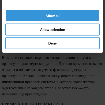
сдержек и противовесов власти. В необходимых случаях
также следует внедрять более совершенные процедуры и
законы, чтобы помочь органам правосудия защититься от
Allow all
коррупционных действий и бороться с ними.
Allow selection
Даниэль Эрикссон, Главный исполнительный директор
Transparency International, комментирует:
Deny
«Коррупция усугубляет социальную несправедливость и
несоразмерно затрагивает наиболее уязвимые слои населения.
Во многих странах сохраняются препятствия на пути к
правосудию для жертв коррупции. Пришло время сломать эти
барьеры и обеспечить людям эффективный доступ к
правосудию. Каждый человек заслуживает справедливой и
инклюзивной правовой системы, в которой голос жертвы
будет услышан на каждом этапе. Все остальное — это
насмешка над правосудием».
ПРИМЕЧАНИЕ ДЛЯ РЕДАКТОРОВ