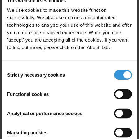
This website uses cookies
элитам безнаказанность за коррупционные схемы и
We use cookies to make this website function
преследовать тех, кто выступает против коррупции. Это
successfully. We also use cookies and automated
полностью лишает государство институционального
technologies to analyse your use of this website and offer
потенциала для борьбы с коррупцией.
you a more personalised experience. When you click
В странах Африки случаи коррупции и связанные с ней
'accept' you are accepting all of the cookies. If you want
проблемы в системах правосудия различаются: в
Нигерии
(25
to find out more, please click on the 'About' tab.
баллов) поступают сообщения о взяточничестве,
вымогательстве и политическом вмешательстве в системы
Consent
правосудия. В
Бурунди
(20 баллов) имели место случаи
Strictly necessary cookies
Selection
лишения свободы судей, а в
Демократической Республике
Конго
(20 баллов) дела, переданные в суды, расследуются
Functional cookies
неэффективно.
Transparency International призывает обеспечить
Analytical or performance cookies
независимость, ресурсы и прозрачность судебных систем,
необходимые для эффективного наказания всех
Marketing cookies
коррупционных преступлений, чтобы гарантировать принцип