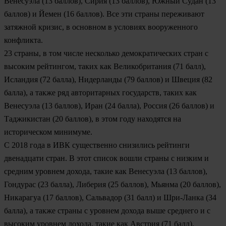
Венесуэла
(13 баллов),
Сирия
(13 баллов),
Южный Судан
(13
баллов) и
Йемен
(16 баллов). Все эти страны переживают
затяжной кризис, в основном в условиях вооруженного
конфликта.
23 страны, в том числе несколько демократических стран с
высоким рейтингом, таких как
Великобритания
(71 балл),
Исландия
(72 балла),
Нидерланды
(79 баллов) и
Швеция
(82
балла), а также ряд авторитарных государств, таких как
Венесуэла
(13 баллов),
Иран
(24 балла),
Россия
(26 баллов) и
Таджикистан
(20 баллов), в этом году находятся на
историческом минимуме.
С 2018 года в ИВК существенно снизились рейтинги
двенадцати стран. В этот список вошли страны с низким и
средним уровнем дохода, такие как
Венесуэла
(13 баллов),
Гондурас
(23 балла),
Либерия
(25 баллов),
Мьянма
(20 баллов),
Никарагуа
(17 баллов),
Сальвадор
(31 балл) и
Шри-Ланка
(34
балла), а также страны с уровнем дохода выше среднего и с
высоким уровнем дохода, такие как
Австрия
(71 балл),