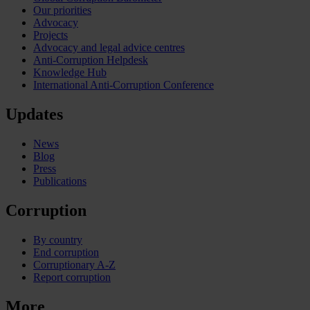
Our priorities
Advocacy
Projects
Advocacy and legal advice centres
Anti-Corruption Helpdesk
Knowledge Hub
International Anti-Corruption Conference
Updates
News
Blog
Press
Publications
Corruption
By country
End corruption
Corruptionary A-Z
Report corruption
More