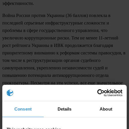
эффективности.
Война России против
Украины
(36 баллов) повлекла в
последней серьезные инфраструктурные сложности и
проблемы в сфере государственного управления, что
увеличило коррупционные риски. Тем не менее 11-летний
рост рейтинга Украины в ИВК продолжается благодаря
приоритетному вниманию к реформам системы правосудия, в
том числе к реструктуризации органов судебного
самоуправления, укреплению независимости судей и
повышению потенциала антикоррупционного отдела
прокуратуры. Несмотря на эти успехи, все еще значительное
число дел о коррупции в высших эшелонах власти вызывает
серьезную обеспокоенность.
Снижение рейтинга
Гватемалы
(23 балла) стало результатом
Consent
Details
About
того, что три последовательно сменявших друг друга
правительства оказались коррумпированными. Прокуратура и
судебная система используются для того, чтобы обеспечить