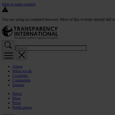
Skip to main content
You are using an outdated browser. Most of this website should still w
About
What we do
Countries
Campaigns
Donate
News
Blog
Press
Publications