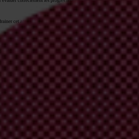
d’évaluer correctement les progrès relatifs à la mise en œuvre de la Con
de drainer cet argent corrompu qui dénature les prises de décision publiq
ciété civile consacrée à la lutte contre la corruption.
port
d’activité 2008 sur l’application de la Convention de l’OCDE sur la 