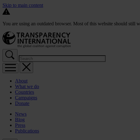
Skip to main content
You are using an outdated browser. Most of this website should still w
About
What we do
Countries
Campaigns
Donate
News
Blog
Press
Publications