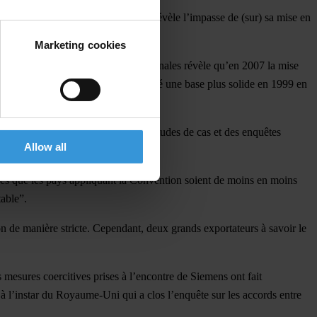
r Transparency International (TI) révèle l’impasse de (sur) sa mise en
Marketing cookies
 transactions commerciales internationales
révèle qu’en 2007 la mise
de la moitié. La Convention a trouvé une base plus solide en 1999 en
Le rapport fait également état des études de cas et des enquêtes
Allow all
ques que les pays appliquant la Convention soient de moins en moins
table”.
ion de manière stricte. Cependant, deux grands exportateurs à savoir le
mesures coercitives prises à l’encontre de Siemens ont fait
, à l’instar du Royaume-Uni qui a clos l’enquête sur les accords entre