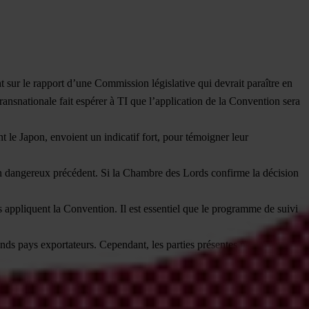
nt sur le rapport d’une Commission législative qui devrait paraître en
ransnationale fait espérer à TI que l’application de la Convention sera
t le Japon, envoient un indicatif fort, pour témoigner leur
 un dangereux précédent. Si la Chambre des Lords confirme la décision
ppliquent la Convention. Il est essentiel que le programme de suivi
rands pays exportateurs. Cependant, les parties présentes ne devront pas
ement un aperçu de l’accès aux réglementations en matière