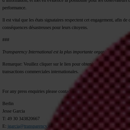
d’information, et met en évidence la possibilité pour les observateurs 
performance.
Il est vital que les états signataires respectent cet engagement, afin 
conséquences désastreuses pour leurs citoyens.
###
Transparency International est la plus importante organisation de la so
Remarque: Veuillez cliquer sur le lien pour obtenir l’ensemble du
Rap
transactions commerciales internationales.
For any press enquiries please contact
Berlin
Jesse Garcia
T: 49 30 343820667
E:
jgarcia@transparency.org